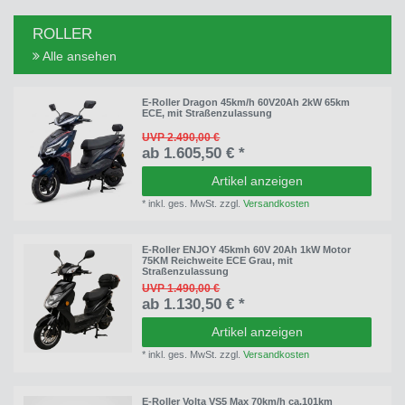
ROLLER
Alle ansehen
E-Roller Dragon 45km/h 60V20Ah 2kW 65km
ECE, mit Straßenzulassung
UVP 2.490,00 €
ab 1.605,50 € *
Artikel anzeigen
*
inkl. ges. MwSt.
zzgl.
Versandkosten
E-Roller ENJOY 45kmh 60V 20Ah 1kW Motor
75KM Reichweite ECE Grau, mit
Straßenzulassung
UVP 1.490,00 €
ab 1.130,50 € *
Artikel anzeigen
*
inkl. ges. MwSt.
zzgl.
Versandkosten
E-Roller Volta VS5 Max 70km/h ca.101km