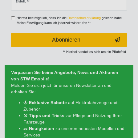
Newsletter
E-MAIL **
Honig
Hiermit bestätige ich, dass ich die
Daten­schutz­erklärung
gelesen habe.
Meine Einwilligung kann ich jederzeit widerrufen.**
Abonnieren
** Hierbei handelt es sich um ein Pflichtfeld.
Verpassen Sie keine Angebote, News und Aktionen
von STW Emobile!
Melden Sie sich jetzt für unseren Newsletter an und
erhalten Sie:
🌟
Exklusive Rabatte
auf Elektrofahrzeuge und
Zubehör
🛠️
Tipps und Tricks
zur Pflege und Nutzung Ihrer
Fahrzeuge
🚗
Neuigkeiten
zu unseren neuesten Modellen und
Services