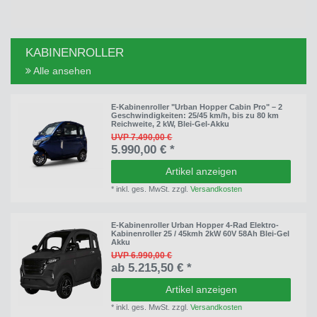
KABINENROLLER
Alle ansehen
E-Kabinenroller "Urban Hopper Cabin Pro" – 2
Geschwindigkeiten: 25/45 km/h, bis zu 80 km
Reichweite, 2 kW, Blei-Gel-Akku
UVP 7.490,00 €
5.990,00 € *
Artikel anzeigen
*
inkl. ges. MwSt.
zzgl.
Versandkosten
E-Kabinenroller Urban Hopper 4-Rad Elektro-
Kabinenroller 25 / 45kmh 2kW 60V 58Ah Blei-Gel
Akku
UVP 6.990,00 €
ab 5.215,50 € *
Artikel anzeigen
*
inkl. ges. MwSt.
zzgl.
Versandkosten