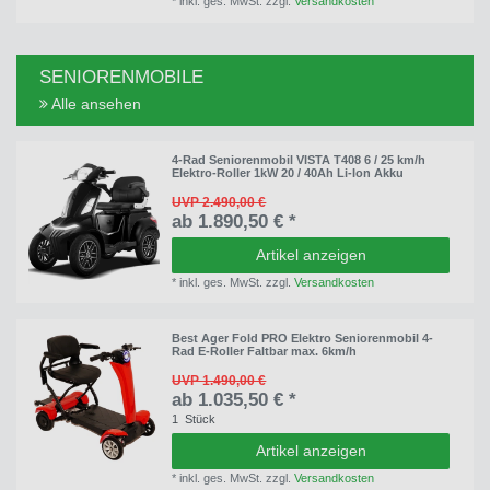
*
inkl. ges. MwSt.
zzgl.
Versandkosten
SENIORENMOBILE
Alle ansehen
4-Rad Seniorenmobil VISTA T408 6 / 25 km/h
Elektro-Roller 1kW 20 / 40Ah Li-Ion Akku
UVP 2.490,00 €
ab 1.890,50 € *
Artikel anzeigen
*
inkl. ges. MwSt.
zzgl.
Versandkosten
Best Ager Fold PRO Elektro Seniorenmobil 4-
Rad E-Roller Faltbar max. 6km/h
UVP 1.490,00 €
ab 1.035,50 € *
1
Stück
Artikel anzeigen
*
inkl. ges. MwSt.
zzgl.
Versandkosten