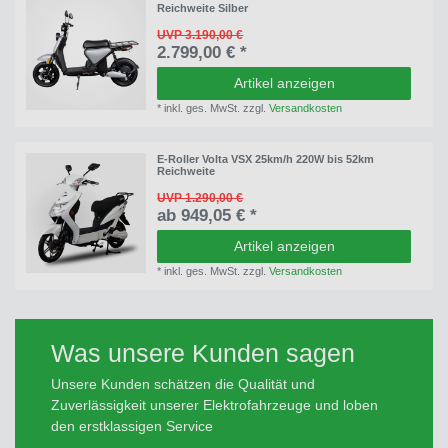
Reichweite Silber
UVP 3.190,00 €
2.799,00 € *
Artikel anzeigen
*
inkl. ges. MwSt.
zzgl.
Versandkosten
E-Roller Volta VSX 25km/h 220W bis 52km
Reichweite
UVP 1.290,00 €
ab 949,05 € *
Artikel anzeigen
*
inkl. ges. MwSt.
zzgl.
Versandkosten
Was unsere Kunden sagen
Unsere Kunden schätzen die Qualität und
Zuverlässigkeit unserer Elektrofahrzeuge und loben
den erstklassigen Service