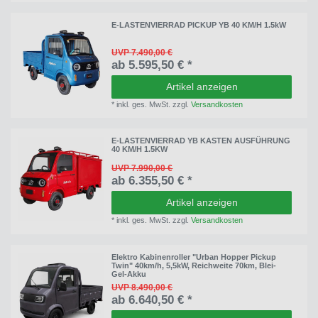
E-LASTENVIERRAD PICKUP YB 40 KM/H 1.5kW
UVP 7.490,00 €
ab 5.595,50 € *
Artikel anzeigen
*
inkl. ges. MwSt.
zzgl.
Versandkosten
E-LASTENVIERRAD YB KASTEN AUSFÜHRUNG
40 KM/H 1.5KW
UVP 7.990,00 €
ab 6.355,50 € *
Artikel anzeigen
*
inkl. ges. MwSt.
zzgl.
Versandkosten
Elektro Kabinenroller "Urban Hopper Pickup
Twin" 40km/h, 5,5kW, Reichweite 70km, Blei-
Gel-Akku
UVP 8.490,00 €
ab 6.640,50 € *