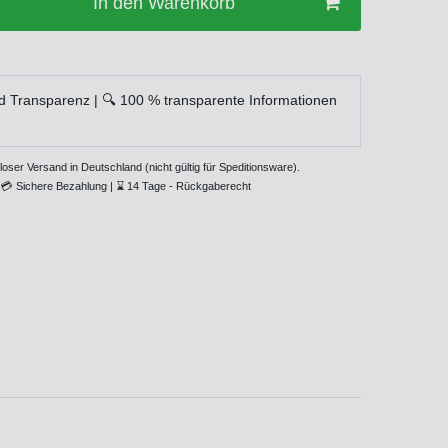
In den Warenkorb
d Transparenz | 🔍 100 % transparente Informationen
loser Versand in Deutschland (nicht gültig für Speditionsware).
💳
Sichere Bezahlung |
⌛
14 Tage - Rückgaberecht