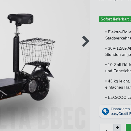
Sofort lieferbar:
•
Elektro-Roll
Stadtverkehr 
•
36V-12Ah-Ak
Stunden an j
•
10-Zoll-Räde
und Fahrsiche
•
43 kg leicht
einfaches Han
•
EEC/COC-zug