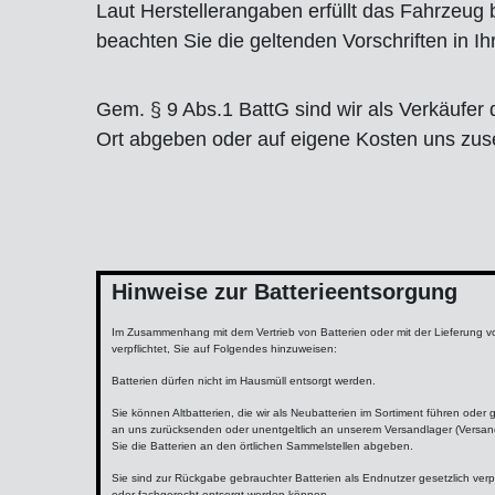
Laut Herstellerangaben erfüllt das Fahrzeug 
beachten Sie die geltenden Vorschriften in I
Gem. § 9 Abs.1 BattG sind wir als Verkäufer d
Ort abgeben oder auf eigene Kosten uns zu
Hinweise zur Batterieentsorgung
Im Zusammenhang mit dem Vertrieb von Batterien oder mit der Lieferung von
verpflichtet, Sie auf Folgendes hinzuweisen:
Batterien dürfen nicht im Hausmüll entsorgt werden.
Sie können Altbatterien, die wir als Neubatterien im Sortiment führen ode
an uns zurücksenden oder unentgeltlich an unserem Versandlager (Versan
Sie die Batterien an den örtlichen Sammelstellen abgeben.
Sie sind zur Rückgabe gebrauchter Batterien als Endnutzer gesetzlich verpfl
oder fachgerecht entsorgt werden können.