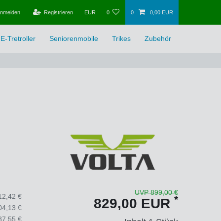
nmelden
Registrieren
EUR
0
0
0,00 EUR
E-Tretroller
Seniorenmobile
Trikes
Zubehör
UVP 899,00 €
12,42 €
*
829,00 EUR
04,13 €
87,55 €