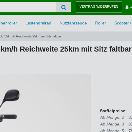
VERTRAG WIDERRUFEN
A
nenroller
Lastendreirad
Nutzfahrzeuge
Roller
Scooter / 
BEC 35km/h Reichweite 25km mit Sitz faltbar
km/h Reichweite 25km mit Sitz faltbar
Staffelpreise:
Ab Menge: 2
8
Ab Menge: 3
8
Ab Menge: 5
7