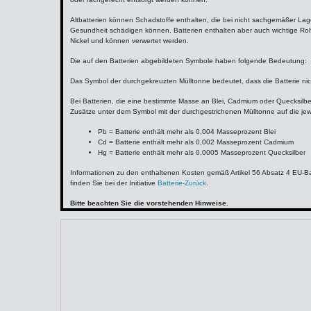
Altbatterien können Schadstoffe enthalten, die bei nicht sachgemäßer La
Gesundheit schädigen können. Batterien enthalten aber auch wichtige Roh
Nickel und können verwertet werden.
Die auf den Batterien abgebildeten Symbole haben folgende Bedeutung:
Das Symbol der durchgekreuzten Mülltonne bedeutet, dass die Batterie ni
Bei Batterien, die eine bestimmte Masse an Blei, Cadmium oder Quecksilbe
Zusätze unter dem Symbol mit der durchgestrichenen Mülltonne auf die jew
Pb = Batterie enthält mehr als 0,004 Masseprozent Blei
Cd = Batterie enthält mehr als 0,002 Masseprozent Cadmium
Hg = Batterie enthält mehr als 0,0005 Masseprozent Quecksilber
Informationen zu den enthaltenen Kosten gemäß Artikel 56 Absatz 4 EU-B
finden Sie bei der Initiative
Batterie-Zurück
.
Bitte beachten Sie die vorstehenden Hinweise.