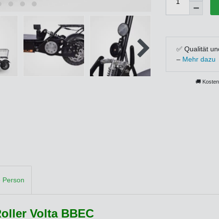
✅ Qualität un
–
Mehr dazu
🚚 Kosten
e Person
oller Volta BBEC