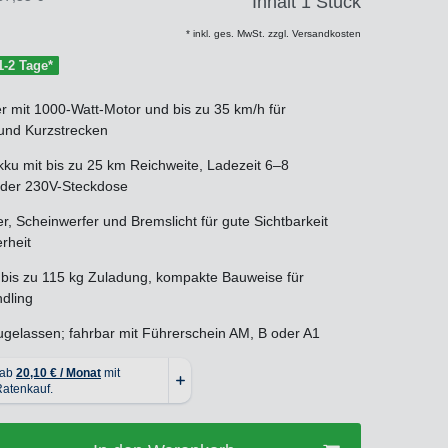
Inhalt
1
Stück
* inkl. ges. MwSt. zzgl. Versandkosten
 1-2 Tage*
er mit 1000-Watt-Motor und bis zu 35 km/h für
und Kurzstrecken
ku mit bis zu 25 km Reichweite, Ladezeit 6–8
eder 230V-Steckdose
r, Scheinwerfer und Bremslicht für gute Sichtbarkeit
rheit
, bis zu 115 kg Zuladung, kompakte Bauweise für
dling
elassen; fahrbar mit Führerschein AM, B oder A1