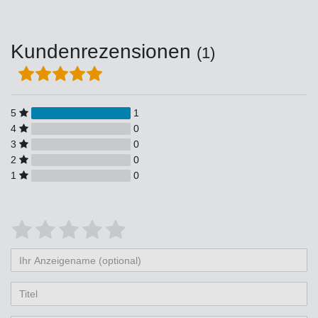
Kundenrezensionen
(1)
5
1
4
0
3
0
2
0
1
0
Bewertungssterne
1
2
3
4
5
von
von
von
von
von
Ihr
Platzhalter
5
5
5
5
5
Anzeigename
Bewertungssternen
Bewertungssternen
Bewertungssternen
Bewertungssternen
Bewertungssternen
(optional)
Titel