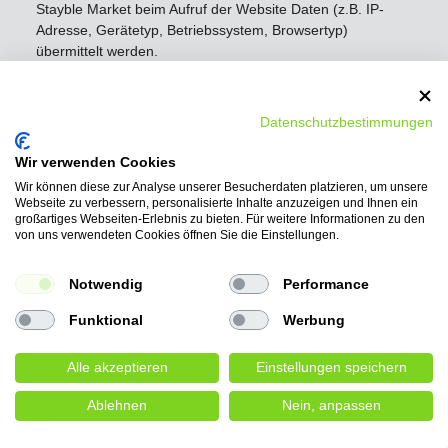
Stayble Market beim Aufruf der Website Daten (z.B. IP-
Adresse, Gerätetyp, Betriebssystem, Browsertyp)
übermittelt werden.
Diese Datenverarbeitung erfolgt auf Grundlage des Art. 6
Abs. 1 lit. f DSGVO aus unserem überwiegenden
Datenschutzbestimmungen
berechtigten Interesse an einer optimalen Vermarktung
unseres Angebots und dem Nachweis autorisierter Partner
Wir verwenden Cookies
der von uns vertriebenen Hersteller zu sein.
Sie haben
Wir können diese zur Analyse unserer Besucherdaten platzieren, um unsere
das Recht aus Gründen, die sich aus Ihrer besonderen
Webseite zu verbessern, personalisierte Inhalte anzuzeigen und Ihnen ein
Situation ergeben, jederzeit dieser auf Art. 6 Abs 1 lit. f
großartiges Webseiten-Erlebnis zu bieten. Für weitere Informationen zu den
DSGVO beruhenden Verarbeitungen Sie betreffender
von uns verwendeten Cookies öffnen Sie die Einstellungen.
personenbezogener Daten zu widersprechen.
Notwendig
Performance
Nähere Informationen zum Datenschutz bei Stayble Market
finden Sie unter:
https://www.authorized.by/datenschutz/
Funktional
Werbung
Betroffenenrechte und Speicherdauer
Alle akzeptieren
Einstellungen speichern
Dauer der Speicherung
Ablehnen
Nein, anpassen
Nach vollständiger Vertragsabwicklung werden die Daten
zunächst für die Dauer der Gewährleistungsfrist, danach