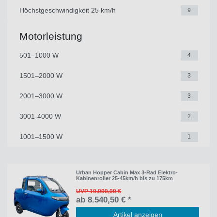
Höchstgeschwindigkeit 25 km/h
9
Motorleistung
501–1000 W
4
1501–2000 W
3
2001–3000 W
3
3001-4000 W
2
1001–1500 W
1
Urban Hopper Cabin Max 3-Rad Elektro-
Kabinenroller 25-45km/h bis zu 175km
UVP 10.990,00 €
ab 8.540,50 € *
Artikel anzeigen