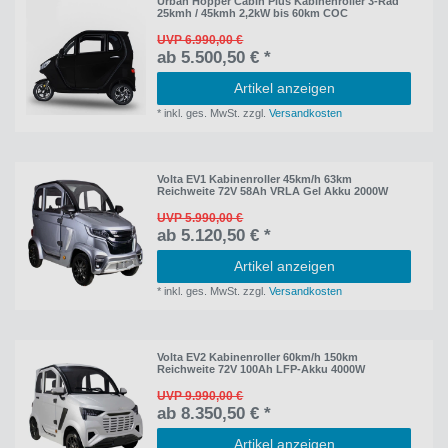
Urban Hopper Cabin Plus Kabinenroller 3-Rad
25kmh / 45kmh 2,2kW bis 60km COC
UVP 6.990,00 €
ab 5.500,50 € *
Artikel anzeigen
*
inkl. ges. MwSt.
zzgl.
Versandkosten
Volta EV1 Kabinenroller 45km/h 63km
Reichweite 72V 58Ah VRLA Gel Akku 2000W
UVP 5.990,00 €
ab 5.120,50 € *
Artikel anzeigen
*
inkl. ges. MwSt.
zzgl.
Versandkosten
Volta EV2 Kabinenroller 60km/h 150km
Reichweite 72V 100Ah LFP-Akku 4000W
UVP 9.990,00 €
ab 8.350,50 € *
Artikel anzeigen