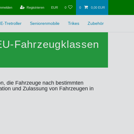
nmelden
Registrieren
EUR
0
0
0,00 EUR
E-Tretroller
Seniorenmobile
Trikes
Zubehör
 EU-Fahrzeugklassen
tion, die Fahrzeuge nach bestimmten
ogation und Zulassung von Fahrzeugen in