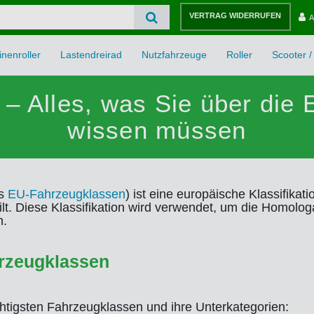
VERTRAG WIDERRUFEN
A
nenroller
Lastendreirad
Nutzfahrzeuge
Roller
Scooter / 
– Alles, was Sie über die
wissen müssen
ls
EU-Fahrzeugklassen
) ist eine europäische Klassifika
teilt. Diese Klassifikation wird verwendet, um die Homol
n.
rzeugklassen
chtigsten Fahrzeugklassen und ihre Unterkategorien: