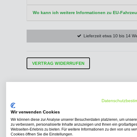
Wo kann ich weitere Informationen zu EU-Fahrzeu
Lieferzeit etwa 10 bis 14 W
VERTRAG WIDERRUFEN
Unsere Produkte
Schnell
Elektro Roller
Startseite
Elektro Scooter
Blog
Datenschutzbest
Elektro Trikes
Kontakt
Seniorenmobile
Impress
Wir verwenden Cookies
Elektro Nutzfahrzeuge
Ergänzen
Wir können diese zur Analyse unserer Besucherdaten platzieren, um unser
zu verbessern, personalisierte Inhalte anzuzeigen und Ihnen ein großartige
Elektro Kabinenroller
AGB
Webseiten-Erlebnis zu bieten. Für weitere Informationen zu den von uns v
Elektro Lastendreirad
Transpare
Cookies öffnen Sie die Einstellungen.