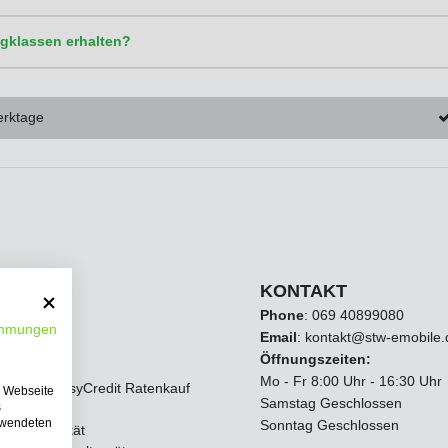
gklassen erhalten?
erktage
zugriff
KONTAKT
Phone
:
069 40899080
immungen
Email
: kontakt@stw-emobile.
Öffnungszeiten:
um
Mo - Fr 8:00 Uhr - 16:30 Uhr
de AGB EasyCredit Ratenkauf
e Webseite
Samstag Geschlossen
s
erwendeten
Sonntag Geschlossen
nz & Qualität