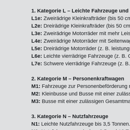
1. Kategorie L – Leichte Fahrzeuge und
L1e:
Zweirädrige Kleinkrafträder (bis 50 c
L2e:
Dreirädrige Kleinkrafträder (bis 50 c
L3e:
Zweirädrige Motorräder mit mehr Leis
L4e:
Zweirädrige Motorräder mit Seitenwa
L5e:
Dreirädrige Motorräder (z. B. leistungs
L6e:
Leichte vierrädrige Fahrzeuge (z. B.
L7e:
Schwere vierrädrige Fahrzeuge (z. B.
2. Kategorie M – Personenkraftwagen
M1:
Fahrzeuge zur Personenbeförderung mi
M2:
Kleinbusse und Busse mit einer zulä
M3:
Busse mit einer zulässigen Gesamtma
3. Kategorie N – Nutzfahrzeuge
N1:
Leichte Nutzfahrzeuge bis 3,5 Tonnen