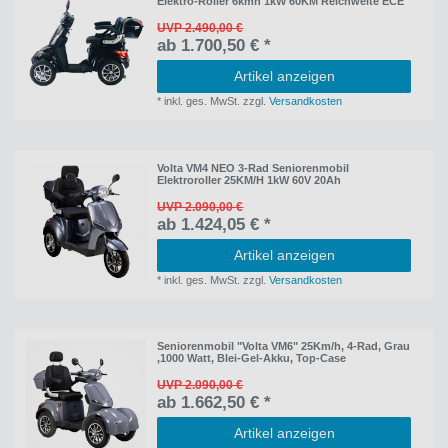
Elektro-Roller 6kmh 1kW 60KM Reichweite ECE
UVP 2.490,00 €
ab 1.700,50 € *
Artikel anzeigen
*
inkl. ges. MwSt.
zzgl.
Versandkosten
Volta VM4 NEO 3-Rad Seniorenmobil
Elektroroller 25KM/H 1kW 60V 20Ah
UVP 2.090,00 €
ab 1.424,05 € *
Artikel anzeigen
*
inkl. ges. MwSt.
zzgl.
Versandkosten
Seniorenmobil "Volta VM6" 25Km/h, 4-Rad, Grau
,1000 Watt, Blei-Gel-Akku, Top-Case
UVP 2.090,00 €
ab 1.662,50 € *
Artikel anzeigen