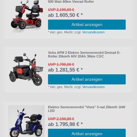
500 Watt 60km Vierrad Roller
UVP 2.190,00 €
ab 1.605,50 € *
Artikel anzeigen
*
inkl. ges. MwSt.
zzgl.
Versandkosten
Volta APM 2 Elektro Seniorenmobil Dreirad E-
Roller 25km/h 60V 20Ah 36km COC
UVP 1.790,00 €
ab 1.281,55 € *
Artikel anzeigen
*
inkl. ges. MwSt.
zzgl.
Versandkosten
Elektro Seniorenmobil "Vista" 3-rad 25km/h 1kW
LED
UVP 2.190,00 €
ab 1.795,98 € *
Artikel anzeigen