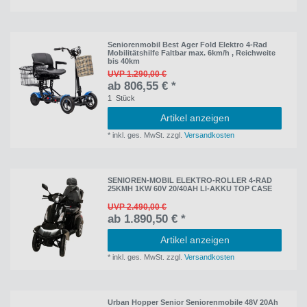
Seniorenmobil Best Ager Fold Elektro 4-Rad
Mobilitätshilfe Faltbar max. 6km/h , Reichweite
bis 40km
UVP 1.290,00 €
ab 806,55 € *
1
Stück
Artikel anzeigen
*
inkl. ges. MwSt.
zzgl.
Versandkosten
SENIOREN-MOBIL ELEKTRO-ROLLER 4-RAD
25KMH 1KW 60V 20/40AH LI-AKKU TOP CASE
UVP 2.490,00 €
ab 1.890,50 € *
Artikel anzeigen
*
inkl. ges. MwSt.
zzgl.
Versandkosten
Urban Hopper Senior Seniorenmobile 48V 20Ah