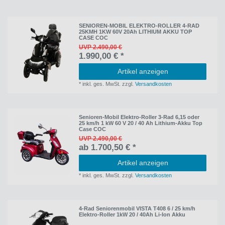
SENIOREN-MOBIL ELEKTRO-ROLLER 4-RAD
25KMH 1KW 60V 20Ah LITHIUM AKKU TOP
CASE COC
UVP 2.490,00 €
1.990,00 € *
Artikel anzeigen
*
inkl. ges. MwSt.
zzgl.
Versandkosten
Senioren-Mobil Elektro-Roller 3-Rad 6,15 oder
25 km/h 1 kW 60 V 20 / 40 Ah Lithium-Akku Top
Case COC
UVP 2.490,00 €
ab 1.700,50 € *
Artikel anzeigen
*
inkl. ges. MwSt.
zzgl.
Versandkosten
4-Rad Seniorenmobil VISTA T408 6 / 25 km/h
Elektro-Roller 1kW 20 / 40Ah Li-Ion Akku