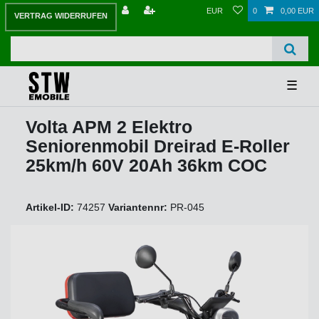
EUR
0
0,00 EUR
VERTRAG WIDERRUFEN
☰
Volta APM 2 Elektro
Seniorenmobil Dreirad E-Roller
25km/h 60V 20Ah 36km COC
Artikel-ID:
74257
Variantennr:
PR-045