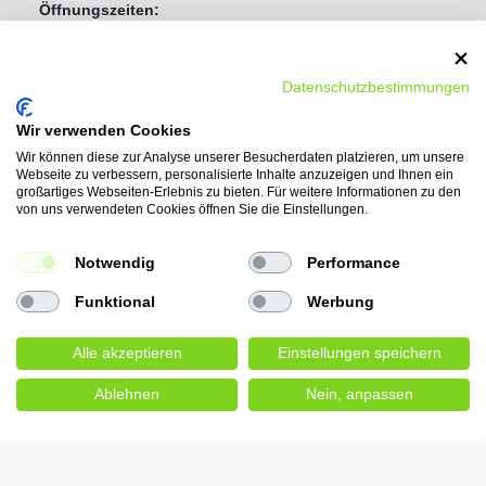
Öffnungszeiten:
Mo - Fr 8:00 Uhr - 16:30 Uhr
Samstag Geschlossen
Sonntag Geschlossen
Datenschutzbestimmungen
Wir verwenden Cookies
Wir können diese zur Analyse unserer Besucherdaten platzieren, um unsere
Webseite zu verbessern, personalisierte Inhalte anzuzeigen und Ihnen ein
großartiges Webseiten-Erlebnis zu bieten. Für weitere Informationen zu den
von uns verwendeten Cookies öffnen Sie die Einstellungen.
Notwendig
Performance
Funktional
Werbung
Alle akzeptieren
Einstellungen speichern
Ablehnen
Nein, anpassen
Wir bieten folgende
Bezahlmöglichkeiten:
PayPal, Vorkasse-Überweisung, Ratenkauf