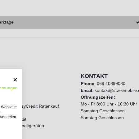
erktage
zugriff
KONTAKT
Phone
:
069 40899080
immungen
Email
: kontakt@stw-emobile.
Öffnungszeiten:
um
Mo - Fr 8:00 Uhr - 16:30 Uhr
de AGB EasyCredit Ratenkauf
e Webseite
Samstag Geschlossen
s
erwendeten
Sonntag Geschlossen
nz & Qualität
von Elektroaltgeräten
recht
eugklasse