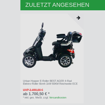
ZULETZT ANGESEHEN
Urban Hopper E-Roller BEST AGER 4-Rad
Elektro-Roller 6kmh 1kW 60KM Reichweite ECE
UVP 2.490,00 €
ab 1.700,50 € *
*
inkl. ges. MwSt.
zzgl.
Versandkosten