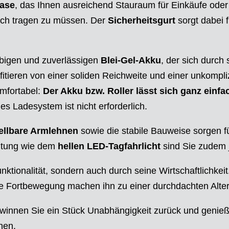
case
, das Ihnen ausreichend Stauraum für Einkäufe ode
lich tragen zu müssen. Der
Sicherheitsgurt
sorgt dabei f
ebigen und zuverlässigen
Blei-Gel-Akku
, der sich durch
tieren von einer soliden Reichweite und einer unkompliz
mfortabel:
Der Akku bzw. Roller lässt sich ganz einf
les Ladesystem ist nicht erforderlich.
ellbare Armlehnen
sowie die stabile Bauweise sorgen f
htung wie dem
hellen LED-Tagfahrlicht
sind Sie zudem j
unktionalität, sondern auch durch seine Wirtschaftlichke
Fortbewegung machen ihn zu einer durchdachten Alterna
innen Sie ein Stück Unabhängigkeit zurück und genieße
hen.