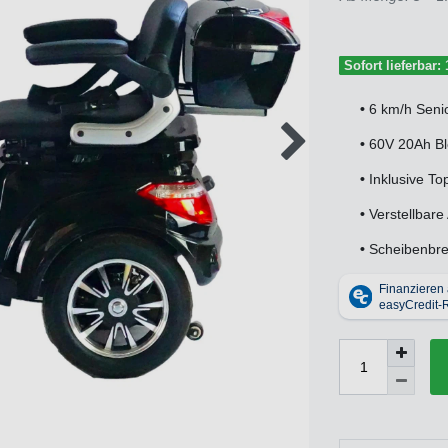
Sofort lieferbar:
•
6 km/h Seni
•
60V 20Ah Bl
•
Inklusive To
•
Verstellbar
•
Scheibenbre