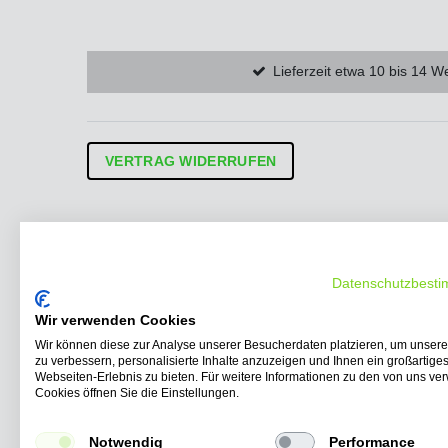
Lieferzeit etwa 10 bis 14 W
VERTRAG WIDERRUFEN
Unsere Produkte
Schnell
Elektro Roller
Startseite
Elektro Scooter
Blog
Datenschutzbest
Elektro Trikes
Kontakt
Seniorenmobile
Impress
Wir verwenden Cookies
Elektro Nutzfahrzeuge
Ergänzen
Wir können diese zur Analyse unserer Besucherdaten platzieren, um unser
zu verbessern, personalisierte Inhalte anzuzeigen und Ihnen ein großartige
Elektro Kabinenroller
AGB
Webseiten-Erlebnis zu bieten. Für weitere Informationen zu den von uns v
Elektro Lastendreirad
Transpare
Cookies öffnen Sie die Einstellungen.
Zubehör
Rückgabe 
Widerrufs
Notwendig
Performance
EG-Fahrz