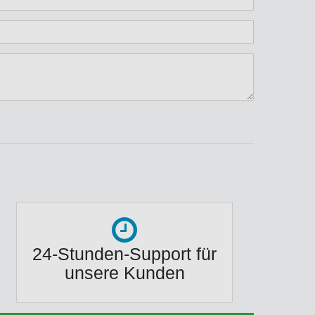
ternen
ssternen
ngssternen
tungssternen
ertungssternen
24-Stunden-Support für
unsere Kunden