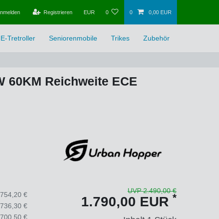
nmelden
Registrieren
EUR
0
0
0,00 EUR
E-Tretroller
Seniorenmobile
Trikes
Zubehör
kW 60KM Reichweite ECE
UVP 2.490,00 €
.754,20 €
*
1.790,00 EUR
.736,30 €
.700,50 €