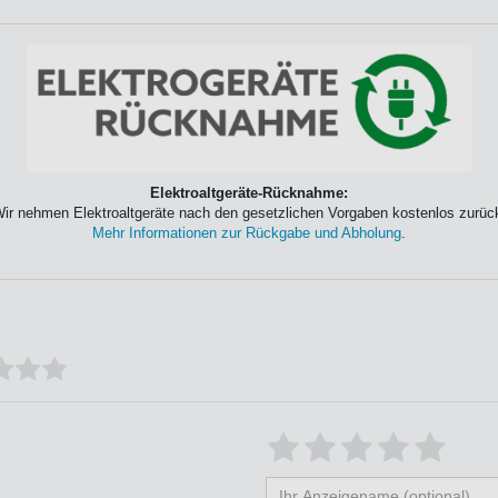
Elektroaltgeräte-Rücknahme:
ir nehmen Elektroaltgeräte nach den gesetzlichen Vorgaben kostenlos zurüc
Mehr Informationen zur Rückgabe und Abholung
.
Bewertungssterne
1
2
3
4
5
von
von
von
von
vo