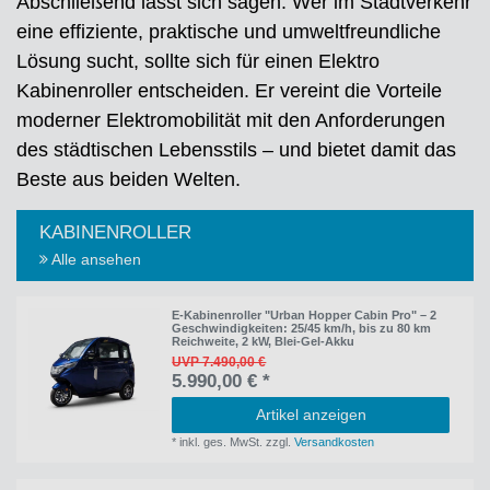
Abschließend lässt sich sagen: Wer im Stadtverkehr
eine effiziente, praktische und umweltfreundliche
Lösung sucht, sollte sich für einen Elektro
Kabinenroller entscheiden. Er vereint die Vorteile
moderner Elektromobilität mit den Anforderungen
des städtischen Lebensstils – und bietet damit das
Beste aus beiden Welten.
KABINENROLLER
Alle ansehen
E-Kabinenroller "Urban Hopper Cabin Pro" – 2
Geschwindigkeiten: 25/45 km/h, bis zu 80 km
Reichweite, 2 kW, Blei-Gel-Akku
UVP 7.490,00 €
5.990,00 € *
Artikel anzeigen
*
inkl. ges. MwSt.
zzgl.
Versandkosten