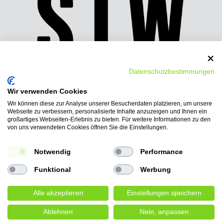
Datenschutzbestimmungen
Wir verwenden Cookies
Wir können diese zur Analyse unserer Besucherdaten platzieren, um unsere
Wir bieten folgende
Webseite zu verbessern, personalisierte Inhalte anzuzeigen und Ihnen ein
Bezahlmöglichkeiten:
großartiges Webseiten-Erlebnis zu bieten. Für weitere Informationen zu den
von uns verwendeten Cookies öffnen Sie die Einstellungen.
PayPal, Vorkasse-Überweisung, Ratenkauf
AmazonPay, Barzahlung
Notwendig
Performance
Funktional
Werbung
Alle akzeptieren
Einstellungen speichern
© Copyright 2026 | Alle Rechte vorbehalten.
Ablehnen
Nein, anpassen