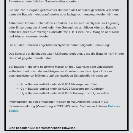
Batterien an den örtlichen Sammelstellen abgeben.
Sie sind zur Rückgabe gebrauchter Batterien als Endnutzer gesetzlich verpflichtet,
damit die Batterien wiederaufbereitet oder fachgerecht entsorgt werden können.
Altbatterien können Schadstoffe enthalten, die bei nicht sachgemäßer Lagerung
oder Entsorgung die Umwelt oder Ihre Gesundheit schädigen können. Batterien
enthalten aber auch wichtige Rohstoffe wie z. B. Eisen, Zink, Mangan oder Nickel
und können verwertet werden.
Die auf den Batterien abgebildeten Symbole haben folgende Bedeutung:
Das Symbol der durchgekreuzten Mülltonne bedeutet, dass die Batterie nicht in den
Hausmüll gegeben werden darf.
Bei Batterien, die eine bestimmte Masse an Blei, Cadmium oder Quecksilber
enthalten, wird durch die nachfolgenden Zusätze unter dem Symbol mit der
durchgestrichenen Mülltonne auf die jeweiligen Schadstoffe hingewiesen:
Pb = Batterie enthält mehr als 0,004 Masseprozent Blei
Cd = Batterie enthält mehr als 0,002 Masseprozent Cadmium
Hg = Batterie enthält mehr als 0,0005 Masseprozent Quecksilber
Informationen zu den enthaltenen Kosten gemäß Artikel 56 Absatz 4 EU-
Batterieverordnung (Verordnung 2023/1542) finden Sie bei der Initiative
Batterie-
Zurück
.
Bitte beachten Sie die vorstehenden Hinweise.