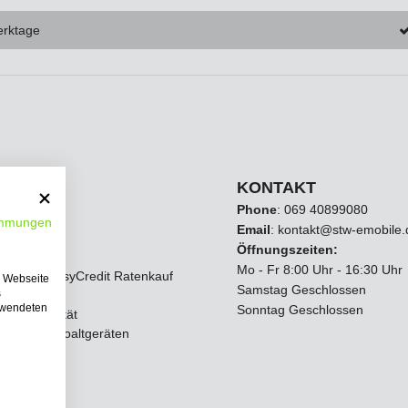
erktage
zugriff
KONTAKT
Phone
:
069 40899080
immungen
Email
: kontakt@stw-emobile.
Öffnungszeiten:
um
Mo - Fr 8:00 Uhr - 16:30 Uhr
de AGB EasyCredit Ratenkauf
e Webseite
Samstag Geschlossen
s
erwendeten
Sonntag Geschlossen
nz & Qualität
von Elektroaltgeräten
recht
eugklasse
& Versand