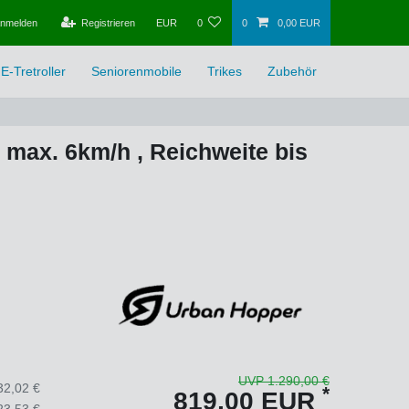
nmelden
Registrieren
EUR
0
0
0,00 EUR
E-Tretroller
Seniorenmobile
Trikes
Zubehör
r max. 6km/h , Reichweite bis
UVP 1.290,00 €
32,02 €
*
819,00 EUR
23,53 €