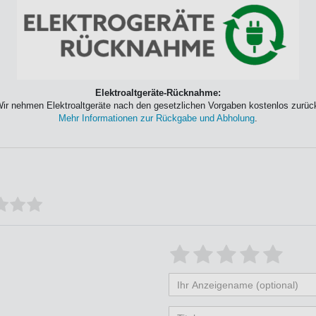
Elektroaltgeräte-Rücknahme:
ir nehmen Elektroaltgeräte nach den gesetzlichen Vorgaben kostenlos zurüc
Mehr Informationen zur Rückgabe und Abholung
.
Bewertungssterne
1
2
3
4
5
von
von
von
von
vo
Ihr
Platzhalter
5
5
5
5
5