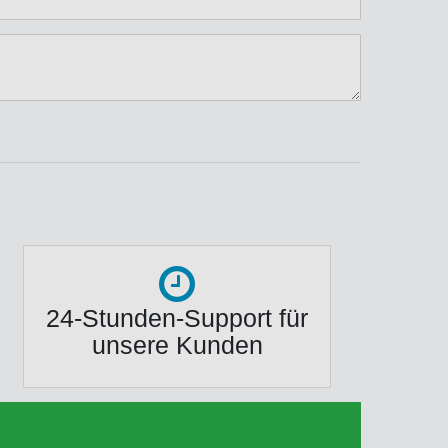
ternen
ssternen
ngssternen
tungssternen
ertungssternen
24-Stunden-Support für
unsere Kunden