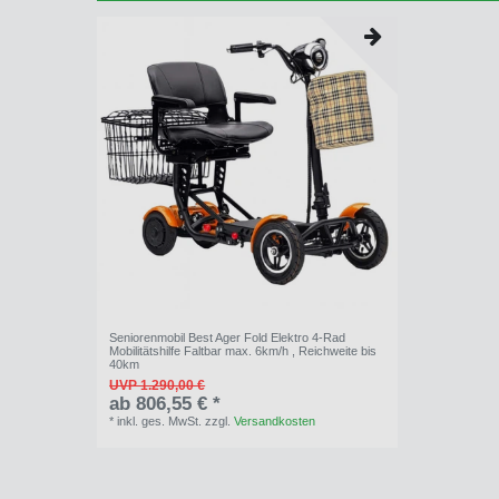
Seniorenmobil Best Ager Fold Elektro 4-Rad
Mobilitätshilfe Faltbar max. 6km/h , Reichweite bis
40km
UVP 1.290,00 €
ab 806,55 € *
*
inkl. ges. MwSt.
zzgl.
Versandkosten