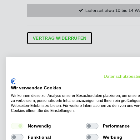
Lieferzeit etwa 10 bis 14 W
VERTRAG WIDERRUFEN
Unsere Produkte
Schnell
Elektro Roller
Startseite
Elektro Scooter
Blog
Datenschutzbest
Elektro Trikes
Kontakt
Wir verwenden Cookies
Seniorenmobile
Impress
Elektro Nutzfahrzeuge
Ergänzen
Wir können diese zur Analyse unserer Besucherdaten platzieren, um unser
zu verbessern, personalisierte Inhalte anzuzeigen und Ihnen ein großartige
Elektro Kabinenroller
AGB
Webseiten-Erlebnis zu bieten. Für weitere Informationen zu den von uns v
Elektro Lastendreirad
Transpare
Cookies öffnen Sie die Einstellungen.
Zubehör
Rückgabe 
Widerrufs
Notwendig
Performance
EG-Fahrz
Zahlung 
Funktional
Werbung