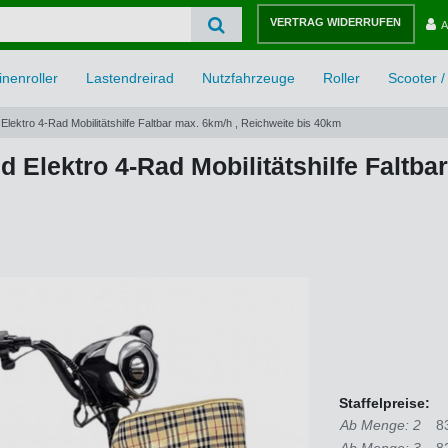
VERTRAG WIDERRUFEN
A
nenroller
Lastendreirad
Nutzfahrzeuge
Roller
Scooter / 
Elektro 4-Rad Mobilitätshilfe Faltbar max. 6km/h , Reichweite bis 40km
 Elektro 4-Rad Mobilitätshilfe Faltba
Staffelpreise:
Ab Menge: 2
8
Ab Menge: 3
8