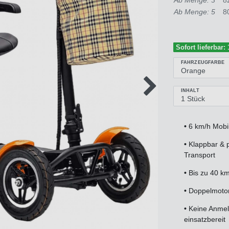
Ab Menge: 5
8
Sofort lieferbar:
FAHRZEUGFARBE
INHALT
•
6 km/h Mobil
•
Klappbar & 
Transport
•
Bis zu 40 k
•
Doppelmotor
•
Keine Anmeld
einsatzbereit