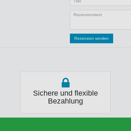
Anzeigename
Bewertungss
Bewertung
Bewertu
Bewer
Bew
(optional)
Titel
Rezensionstext
Rezension senden
Sichere und flexible
Bezahlung