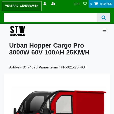
EUR
0
0,00 EUR
VERTRAG WIDERRUFEN
☰
Urban Hopper Cargo Pro
3000W 60V 100AH 25KM/H
Artikel-ID:
74078
Variantennr:
PR-021-25-ROT