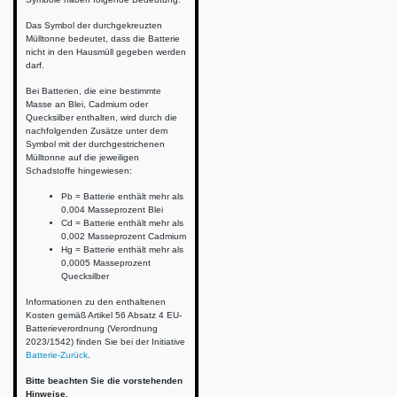
Das Symbol der durchgekreuzten
Mülltonne bedeutet, dass die Batterie
nicht in den Hausmüll gegeben werden
darf.
Bei Batterien, die eine bestimmte
Masse an Blei, Cadmium oder
Quecksilber enthalten, wird durch die
nachfolgenden Zusätze unter dem
Symbol mit der durchgestrichenen
Mülltonne auf die jeweiligen
Schadstoffe hingewiesen:
Pb = Batterie enthält mehr als
0,004 Masseprozent Blei
Cd = Batterie enthält mehr als
0,002 Masseprozent Cadmium
Hg = Batterie enthält mehr als
0,0005 Masseprozent
Quecksilber
Informationen zu den enthaltenen
Kosten gemäß Artikel 56 Absatz 4 EU-
Batterieverordnung (Verordnung
2023/1542) finden Sie bei der Initiative
Batterie-Zurück
.
Bitte beachten Sie die vorstehenden
Hinweise.