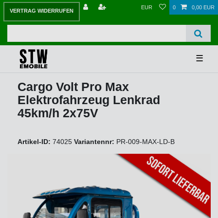
EUR
0
0,00 EUR
VERTRAG WIDERRUFEN
☰
Cargo Volt Pro Max
Elektrofahrzeug Lenkrad
45km/h 2x75V
Artikel-ID:
74025
Variantennr:
PR-009-MAX-LD-B