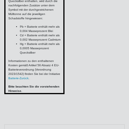
Quecksilber enthalten, wird durch die
nachfolgenden Zusätze unter dem
Symbol mit der durchgestrichenen
Mülltonne auf die jeweiligen
Schadstoffe hingewiesen:
Pb = Batterie enthält mehr als
0,004 Masseprozent Blei
Cd = Batterie enthält mehr als
0,002 Masseprozent Cadmium
Hg = Batterie enthält mehr als
0,0005 Masseprozent
Quecksilber
Informationen zu den enthaltenen
Kosten gemäß Artikel 56 Absatz 4 EU-
Batterieverordnung (Verordnung
2023/1542) finden Sie bei der Initiative
Batterie-Zurück
.
Bitte beachten Sie die vorstehenden
Hinweise.