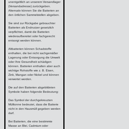
unentgeltlich an unserem Versandlager
(Versandadresse) zurückgeben.
Alternativ können Sie die Batterien an
den örtlichen Sammelstellen abgeben.
Sie sind zur Rückgabe gebrauchter
Batterien als Endnutzer gesetzlich
verpflichtet, damit die Batterien
wiederaufbereitet oder fachgerecht
entsorgt werden können.
Altbatterien können Schadstoffe
enthalten, die bei nicht sachgemäßer
Lagerung oder Entsorgung die Umwelt
oder Ihre Gesundheit schädigen
können. Batterien enthalten aber auch
wichtige Rohstoffe wie z. B. Eisen,
Zink, Mangan oder Nickel und können
verwertet werden.
Die auf den Batterien abgebildeten
Symbole haben folgende Bedeutung:
Das Symbol der durchgekreuzten
Mülltonne bedeutet, dass die Batterie
nicht in den Hausmüll gegeben werden
darf.
Bei Batterien, die eine bestimmte
Masse an Blei, Cadmium oder