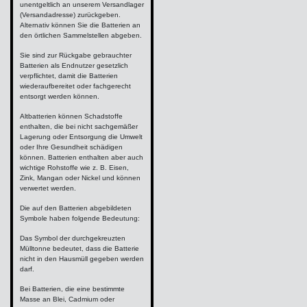
unentgeltlich an unserem Versandlager
(Versandadresse) zurückgeben.
Alternativ können Sie die Batterien an
den örtlichen Sammelstellen abgeben.
Sie sind zur Rückgabe gebrauchter
Batterien als Endnutzer gesetzlich
verpflichtet, damit die Batterien
wiederaufbereitet oder fachgerecht
entsorgt werden können.
Altbatterien können Schadstoffe
enthalten, die bei nicht sachgemäßer
Lagerung oder Entsorgung die Umwelt
oder Ihre Gesundheit schädigen
können. Batterien enthalten aber auch
wichtige Rohstoffe wie z. B. Eisen,
Zink, Mangan oder Nickel und können
verwertet werden.
Die auf den Batterien abgebildeten
Symbole haben folgende Bedeutung:
Das Symbol der durchgekreuzten
Mülltonne bedeutet, dass die Batterie
nicht in den Hausmüll gegeben werden
darf.
Bei Batterien, die eine bestimmte
Masse an Blei, Cadmium oder