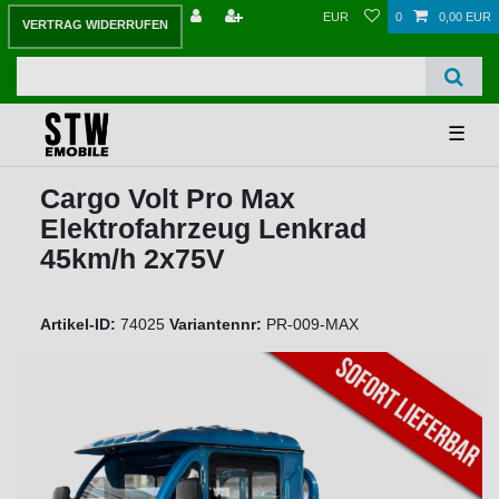
EUR
0
0,00 EUR
VERTRAG WIDERRUFEN
☰
Cargo Volt Pro Max
Elektrofahrzeug Lenkrad
45km/h 2x75V
Artikel-ID:
74025
Variantennr:
PR-009-MAX