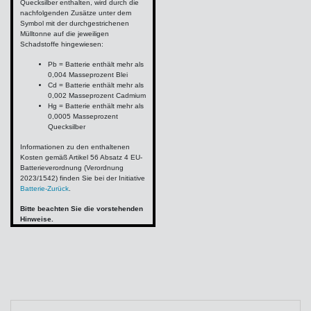
Quecksilber enthalten, wird durch die
nachfolgenden Zusätze unter dem
Symbol mit der durchgestrichenen
Mülltonne auf die jeweiligen
Schadstoffe hingewiesen:
Pb = Batterie enthält mehr als
0,004 Masseprozent Blei
Cd = Batterie enthält mehr als
0,002 Masseprozent Cadmium
Hg = Batterie enthält mehr als
0,0005 Masseprozent
Quecksilber
Informationen zu den enthaltenen
Kosten gemäß Artikel 56 Absatz 4 EU-
Batterieverordnung (Verordnung
2023/1542) finden Sie bei der Initiative
Batterie-Zurück
.
Bitte beachten Sie die vorstehenden
Hinweise.