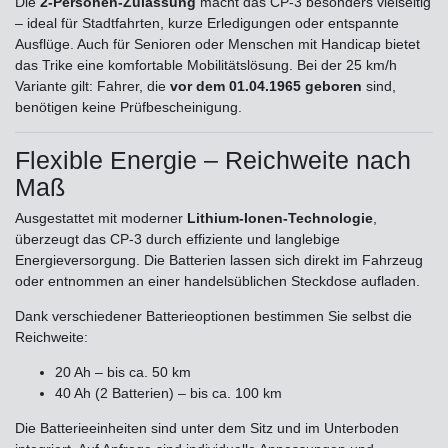
Die
2-Personen-Zulassung
macht das CP-3 besonders vielseitig
– ideal für Stadtfahrten, kurze Erledigungen oder entspannte
Ausflüge. Auch für Senioren oder Menschen mit Handicap bietet
das Trike eine komfortable Mobilitätslösung. Bei der 25 km/h
Variante gilt: Fahrer, die
vor dem 01.04.1965 geboren
sind,
benötigen keine Prüfbescheinigung.
Flexible Energie – Reichweite nach
Maß
Ausgestattet mit moderner
Lithium-Ionen-Technologie
,
überzeugt das CP-3 durch effiziente und langlebige
Energieversorgung. Die Batterien lassen sich direkt im Fahrzeug
oder entnommen an einer handelsüblichen Steckdose aufladen.
Dank verschiedener Batterieoptionen bestimmen Sie selbst die
Reichweite:
20 Ah – bis ca. 50 km
40 Ah (2 Batterien) – bis ca. 100 km
Die Batterieeinheiten sind unter dem Sitz und im Unterboden