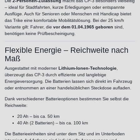
Die
2-Personen-Zulassung
macht das CP-3 besonders vielseitig
– ideal für Stadtfahrten, kurze Erledigungen oder entspannte
Ausflüge. Auch für Senioren oder Menschen mit Handicap bietet
das Trike eine komfortable Mobilitätslösung. Bei der 25 km/h
Variante gilt: Fahrer, die
vor dem 01.04.1965 geboren
sind,
benötigen keine Prüfbescheinigung.
Flexible Energie – Reichweite nach
Maß
Ausgestattet mit moderner
Lithium-Ionen-Technologie
,
überzeugt das CP-3 durch effiziente und langlebige
Energieversorgung. Die Batterien lassen sich direkt im Fahrzeug
oder entnommen an einer handelsüblichen Steckdose aufladen.
Dank verschiedener Batterieoptionen bestimmen Sie selbst die
Reichweite:
20 Ah – bis ca. 50 km
40 Ah (2 Batterien) – bis ca. 100 km
Die Batterieeinheiten sind unter dem Sitz und im Unterboden