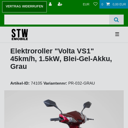
EUR
0
0,00 EUR
VERTRAG WIDERRUFEN
☰
Elektroroller "Volta VS1"
45km/h, 1.5kW, Blei-Gel-Akku,
Grau
Artikel-ID:
74105
Variantennr:
PR-032-GRAU