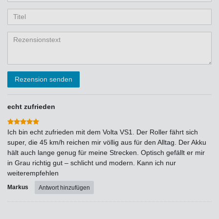
Ihr
Platzhalter
5
5
5
5
5
Anzeigename
Bewertungssternen
Bewertungssternen
Bewertungssternen
Bewertungssternen
Bewertungssternen
(optional)
Titel
Rezensionstext
Rezension senden
echt zufrieden
Ich bin echt zufrieden mit dem Volta VS1. Der Roller fährt sich
super, die 45 km/h reichen mir völlig aus für den Alltag. Der Akku
hält auch lange genug für meine Strecken. Optisch gefällt er mir
in Grau richtig gut – schlicht und modern. Kann ich nur
weiterempfehlen
Markus
Antwort hinzufügen