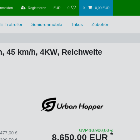
nmelden
Registrieren
EUR
0
0
0,00 EUR
E-Tretroller
Seniorenmobile
Trikes
Zubehör
n, 45 km/h, 4KW, Reichweite
UVP 10.900,00 €
.477,00 €
*
8.650,00 EUR
.390,50 €