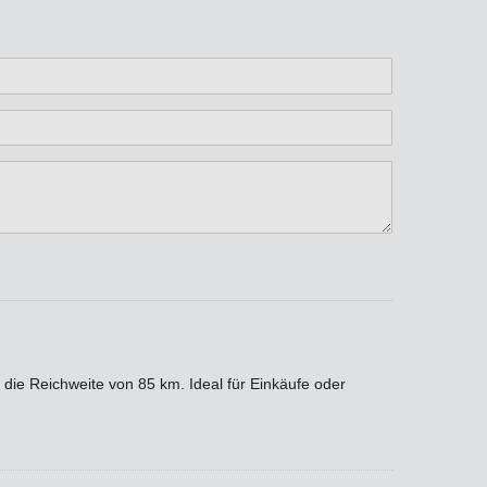
n
ternen
ssternen
ngssternen
tungssternen
ertungssternen
 die Reichweite von 85 km. Ideal für Einkäufe oder