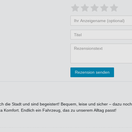
Bewertungssterne
1
2
3
4
5
von
von
von
von
vo
Ihr
Platzhalter
5
5
5
5
5
Anzeigename
Bewertungss
Bewertung
Bewertu
Bewer
Bew
(optional)
Titel
Rezensionstext
Rezension senden
h die Stadt und sind begeistert! Bequem, leise und sicher – dazu noch
ra Komfort. Endlich ein Fahrzeug, das zu unserem Alltag passt!