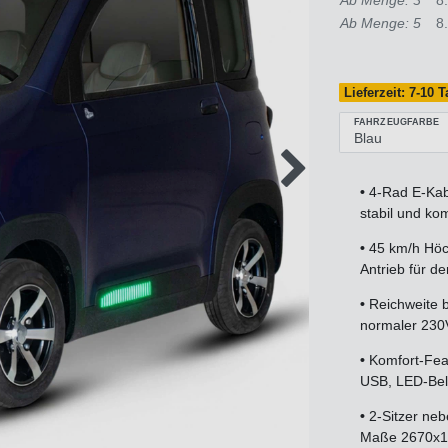
Ab Menge: 5
8
Lieferzeit: 7-10 
FAHRZEUGFARBE
•
4-Rad E-Kabi
stabil und ko
•
45 km/h Höch
Antrieb für de
•
Reichweite b
normaler 230
•
Komfort-Feat
USB, LED-Bel
•
2-Sitzer ne
Maße 2670x1