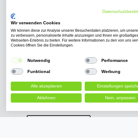
Datenschutzbest
Wir verwenden Cookies
Wir können diese zur Analyse unserer Besucherdaten platzieren, um unser
zu verbessern, personalisierte Inhalte anzuzeigen und Ihnen ein großartige
E-Kabinenroller Urban Hopper Twin Plus 4-Rad
Webseiten-Erlebnis zu bieten. Für weitere Informationen zu den von uns v
Mini für 2 Personen, 45 km/h, 4KW, Reichweite
Cookies öffnen Sie die Einstellungen.
85 km, Heckklappe
UVP 10.900,00 €
ab 8.217,50 € *
Notwendig
Performance
*
inkl. ges. MwSt.
zzgl.
Versandkosten
Funktional
Werbung
Alle akzeptieren
Einstellungen speich
Lieferzeit etwa 10 bis 14 W
Ablehnen
Nein, anpassen
VERTRAG WIDERRUFEN