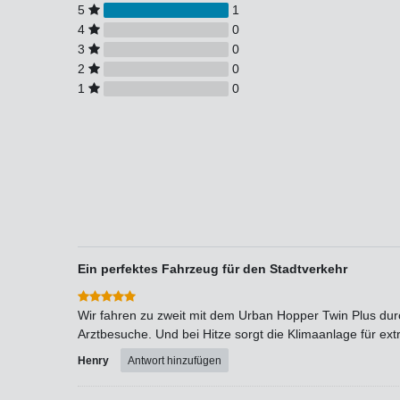
5
1
4
0
3
0
2
0
1
0
Ein perfektes Fahrzeug für den Stadtverkehr
Wir fahren zu zweit mit dem Urban Hopper Twin Plus durc
Arztbesuche. Und bei Hitze sorgt die Klimaanlage für ext
Henry
Antwort hinzufügen