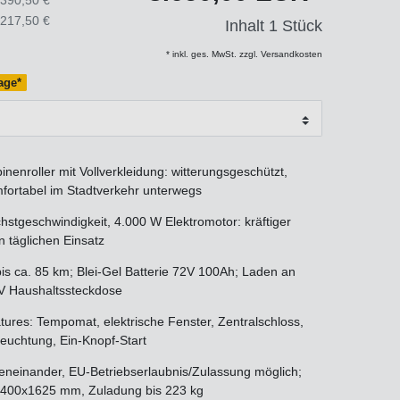
.217,50 €
Inhalt
1
Stück
* inkl. ges. MwSt. zzgl. Versandkosten
Tage*
nenroller mit Vollverkleidung: witterungsgeschützt,
mfortabel im Stadtverkehr unterwegs
stgeschwindigkeit, 4.000 W Elektromotor: kräftiger
n täglichen Einsatz
is ca. 85 km; Blei-Gel Batterie 72V 100Ah; Laden an
V Haushaltssteckdose
ures: Tempomat, elektrische Fenster, Zentralschloss,
euchtung, Ein-Knopf-Start
beneinander, EU-Betriebserlaubnis/Zulassung möglich;
400x1625 mm, Zuladung bis 223 kg