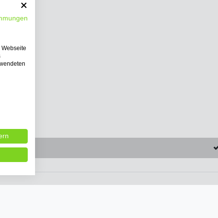
immungen
e Webseite
s
erwendeten
ern
erktage