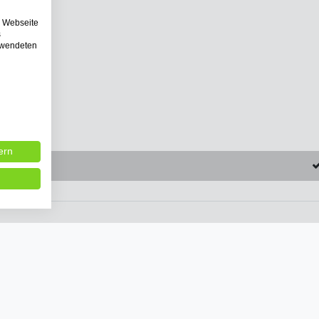
e Webseite
s
erwendeten
ern
erktage
zugriff
KONTAKT
Phone
:
069 40899080