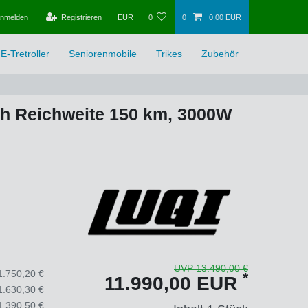
nmelden
Registrieren
EUR
0
0
0,00 EUR
E-Tretroller
Seniorenmobile
Trikes
Zubehör
/h Reichweite 150 km, 3000W
UVP 13.490,00 €
1.750,20 €
*
11.990,00 EUR
1.630,30 €
1.390,50 €