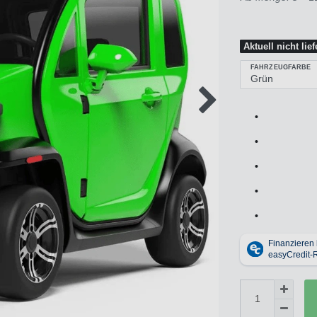
Aktuell nicht lie
FAHRZEUGFARBE
•
•
•
•
•