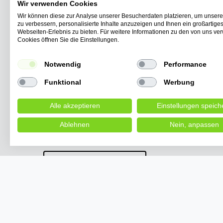
Wir verwenden Cookies
Wir können diese zur Analyse unserer Besucherdaten platzieren, um unser
zu verbessern, personalisierte Inhalte anzuzeigen und Ihnen ein großartige
Kabinenroller Urban Hopper Twin 4-Rad Mini für 2
Webseiten-Erlebnis zu bieten. Für weitere Informationen zu den von uns v
Personen 45km/h Reichweite 150 km, 3000W
Cookies öffnen Sie die Einstellungen.
UVP 13.490,00 €
ab 11.390,50 € *
Notwendig
Performance
*
inkl. ges. MwSt.
zzgl.
Versandkosten
Funktional
Werbung
Alle akzeptieren
Einstellungen speich
Lieferzeit etwa 10 bis 14 W
Ablehnen
Nein, anpassen
VERTRAG WIDERRUFEN
Unsere Produkte
Schnell
Elektro Roller
Startseite
Elektro Scooter
Blog