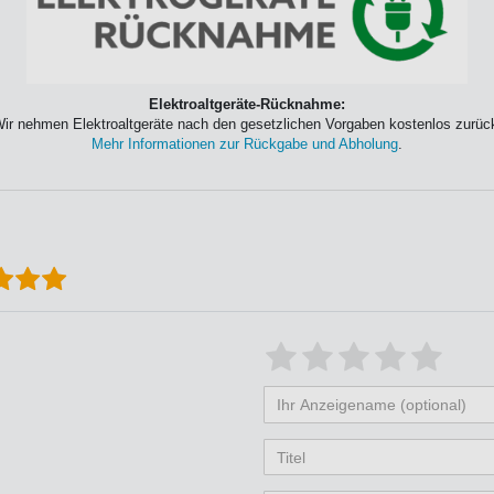
Elektroaltgeräte-Rücknahme:
ir nehmen Elektroaltgeräte nach den gesetzlichen Vorgaben kostenlos zurüc
Mehr Informationen zur Rückgabe und Abholung
.
Bewertungssterne
1
2
3
4
5
von
von
von
von
vo
Ihr
Platzhalter
5
5
5
5
5
Anzeigename
Bewertungss
Bewertung
Bewertu
Bewer
Bew
(optional)
Titel