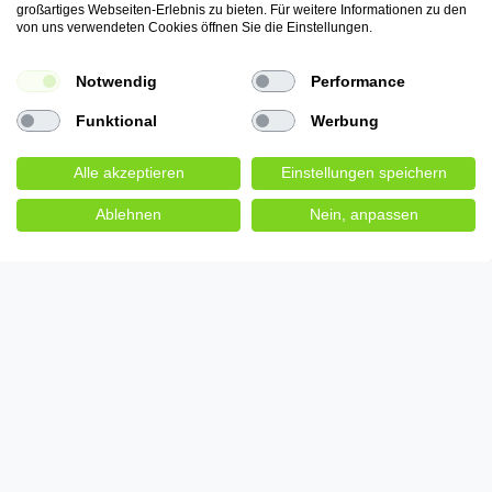
großartiges Webseiten-Erlebnis zu bieten. Für weitere Informationen zu den
von uns verwendeten Cookies öffnen Sie die Einstellungen.
Notwendig
Performance
Funktional
Werbung
Alle akzeptieren
Einstellungen speichern
Ablehnen
Nein, anpassen
Wir bieten folgende
Bezahlmöglichkeiten:
PayPal, Vorkasse-Überweisung, Ratenkauf
AmazonPay, Barzahlung
© Copyright 2026 | Alle Rechte vorbehalten.