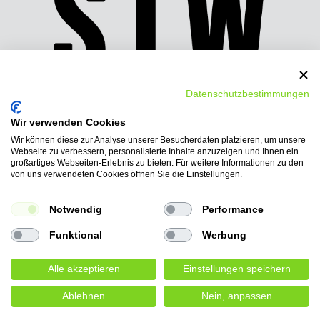
Datenschutzbestimmungen
Wir verwenden Cookies
Wir können diese zur Analyse unserer Besucherdaten platzieren, um unsere
Wir bieten folgende
Webseite zu verbessern, personalisierte Inhalte anzuzeigen und Ihnen ein
Bezahlmöglichkeiten:
großartiges Webseiten-Erlebnis zu bieten. Für weitere Informationen zu den
von uns verwendeten Cookies öffnen Sie die Einstellungen.
PayPal, Vorkasse-Überweisung, Ratenkauf
AmazonPay, Barzahlung
Notwendig
Performance
Funktional
Werbung
Alle akzeptieren
Einstellungen speichern
© Copyright 2026 | Alle Rechte vorbehalten.
Ablehnen
Nein, anpassen