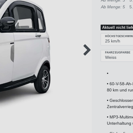
Ab Menge: 5
5
Aktuell nicht lie
HÖCHSTGESCHWIN
FAHRZEUGFARBE
•
•
60-V-58-Ah-B
80 km und ru
•
Geschlossen
Zentralverrie
•
MP3-Multime
Unterhaltung