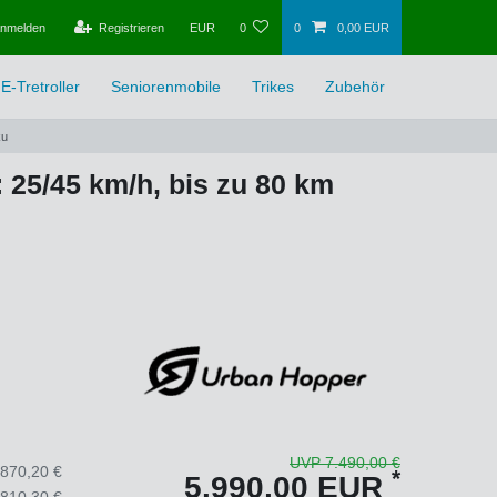
nmelden
Registrieren
EUR
0
0
0,00 EUR
E-Tretroller
Seniorenmobile
Trikes
Zubehör
ku
 25/45 km/h, bis zu 80 km
UVP 7.490,00 €
.870,20 €
*
5.990,00 EUR
.810,30 €