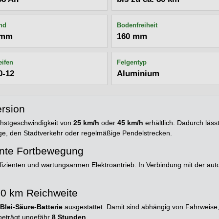
nd
Bodenfreiheit
 mm
160 mm
eifen
Felgentyp
0-12
Aluminium
ersion
chstgeschwindigkeit von
25 km/h
oder
45 km/h
erhältlich. Dadurch lä
ge, den Stadtverkehr oder regelmäßige Pendelstrecken.
ente Fortbewegung
effizienten und wartungsarmen Elektroantrieb. In Verbindung mit der au
 80 km Reichweite
Blei-Säure-Batterie
ausgestattet. Damit sind abhängig von Fahrweise
beträgt ungefähr
8 Stunden
.