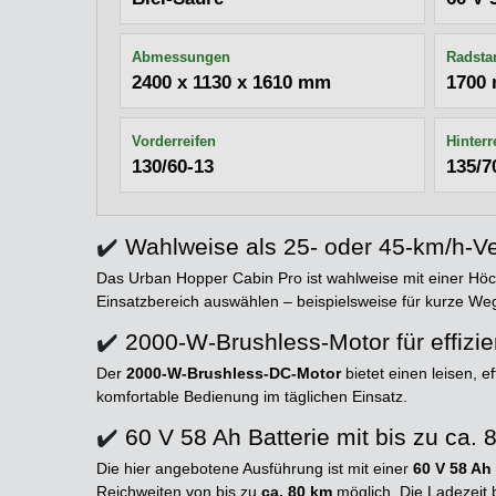
Abmessungen
Radsta
2400 x 1130 x 1610 mm
1700
Vorderreifen
Hinterr
130/60-13
135/7
✔️
Wahlweise als 25- oder 45-km/h-V
Das Urban Hopper Cabin Pro ist wahlweise mit einer Hö
Einsatzbereich auswählen – beispielsweise für kurze We
✔️
2000-W-Brushless-Motor für effizi
Der
2000-W-Brushless-DC-Motor
bietet einen leisen, 
komfortable Bedienung im täglichen Einsatz.
✔️
60 V 58 Ah Batterie mit bis zu ca.
Die hier angebotene Ausführung ist mit einer
60 V 58 Ah 
Reichweiten von bis zu
ca. 80 km
möglich. Die Ladezeit 