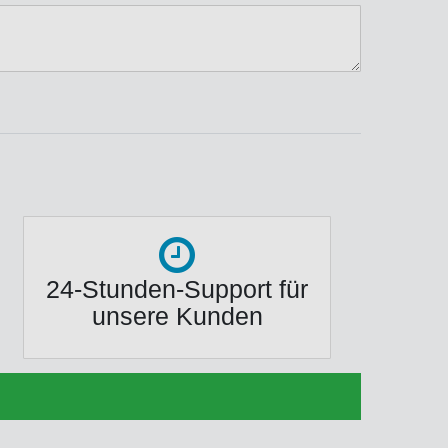
ternen
ssternen
ngssternen
tungssternen
ertungssternen
24-Stunden-Support für
unsere Kunden