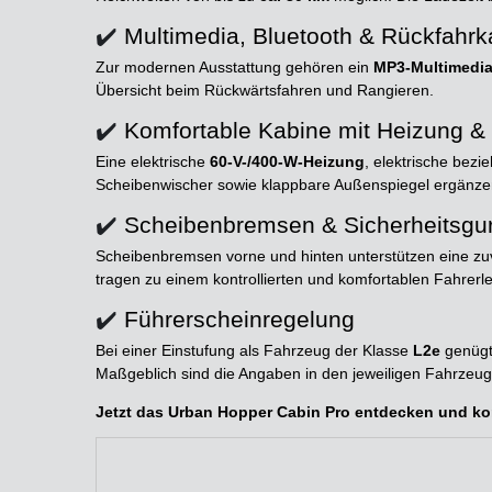
✔️
Multimedia, Bluetooth & Rückfahr
Zur modernen Ausstattung gehören ein
MP3-Multimedi
Übersicht beim Rückwärtsfahren und Rangieren.
✔️
Komfortable Kabine mit Heizung & 
Eine elektrische
60-V-/400-W-Heizung
, elektrische bez
Scheibenwischer sowie klappbare Außenspiegel ergänzen
✔️
Scheibenbremsen & Sicherheitsgu
Scheibenbremsen vorne und hinten unterstützen eine zuv
tragen zu einem kontrollierten und komfortablen Fahrerle
✔️
Führerscheinregelung
Bei einer Einstufung als Fahrzeug der Klasse
L2e
genügt 
Maßgeblich sind die Angaben in den jeweiligen Fahrze
Jetzt das Urban Hopper Cabin Pro entdecken und kom