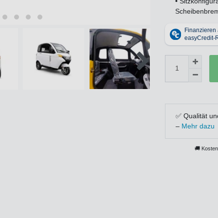
•
Sitzkonfigur
Scheibenbrem
✅ Qualität un
–
Mehr dazu
🚚 Kosten