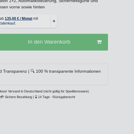
ation 1+2, Automatiksteuerung, Sicherheitsgurte und
sen vorne sowie hinten
In den Warenkorb
d Transparenz | 🔍 100 % transparente Informationen
loser Versand in Deutschland (nicht gültig für Speditionsware).
💳
Sichere Bezahlung |
⌛
14 Tage - Rückgaberecht