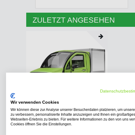
ZULETZT ANGESEHEN
Datenschutzbest
Wir verwenden Cookies
Wir können diese zur Analyse unserer Besucherdaten platzieren, um unser
zu verbessern, personalisierte Inhalte anzuzeigen und Ihnen ein großartige
Kabinenroller LUQI EV600 Cargo Lieferwagen
Webseiten-Erlebnis zu bieten. Für weitere Informationen zu den von uns v
120km Reichweite, 60 km/h, für 2 Person
Cookies öffnen Sie die Einstellungen.
UVP 14.490,00 €
ab 11.865,50 € *