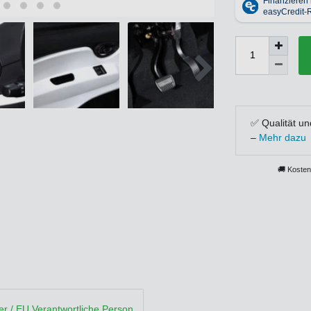
✅ Qualität un
–
Mehr dazu
🚚 Kosten
ler / EU Verantwortliche Person