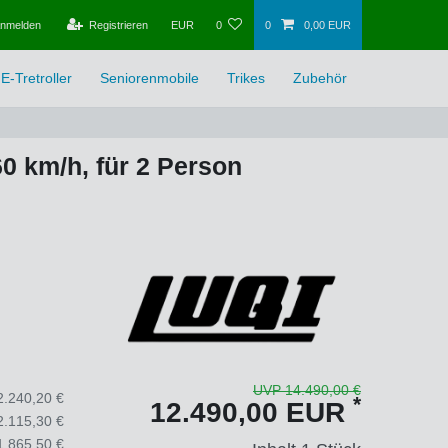
nmelden
Registrieren
EUR
0
0
0,00 EUR
E-Tretroller
Seniorenmobile
Trikes
Zubehör
0 km/h, für 2 Person
UVP 14.490,00 €
2.240,20 €
*
12.490,00 EUR
2.115,30 €
1.865,50 €