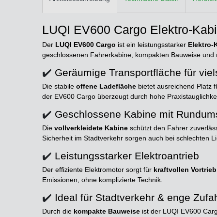
LUQI EV600 Cargo Elektro-Kabin
Der
LUQI EV600 Cargo
ist ein leistungsstarker
Elektro-
geschlossenen Fahrerkabine, kompakten Bauweise und robus
✔️
Geräumige Transportfläche für viel
Die stabile
offene Ladefläche
bietet ausreichend Platz f
der EV600 Cargo überzeugt durch hohe Praxistauglichkei
✔️
Geschlossene Kabine mit Rundum
Die
vollverkleidete Kabine
schützt den Fahrer zuverläs
Sicherheit im Stadtverkehr sorgen auch bei schlechten Li
✔️
Leistungsstarker Elektroantrieb
Der effiziente Elektromotor sorgt für
kraftvollen Vortrie
Emissionen, ohne komplizierte Technik.
✔️
Ideal für Stadtverkehr & enge Zufa
Durch die
kompakte Bauweise
ist der LUQI EV600 Cargo