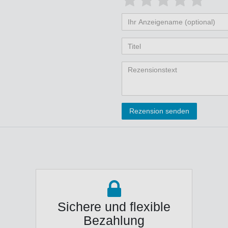
von
von
von
von
vo
Ihr
Platzhalter
5
5
5
5
5
Anzeigename
Bewertungss
Bewertung
Bewertu
Bewer
Bew
(optional)
Titel
Rezensionstext
Rezension senden
Sichere und flexible
Bezahlung