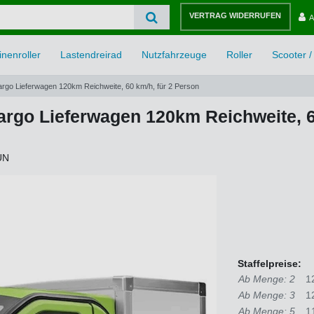
VERTRAG WIDERRUFEN
A
nenroller
Lastendreirad
Nutzfahrzeuge
Roller
Scooter / 
rgo Lieferwagen 120km Reichweite, 60 km/h, für 2 Person
rgo Lieferwagen 120km Reichweite, 6
ÜN
Staffelpreise:
Ab Menge: 2
1
Ab Menge: 3
1
Ab Menge: 5
1