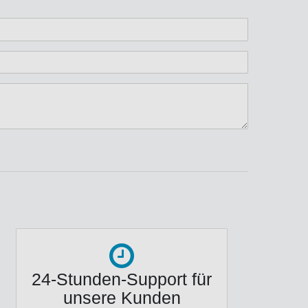
n
ternen
ssternen
ngssternen
tungssternen
ertungssternen
24-Stunden-Support für
unsere Kunden