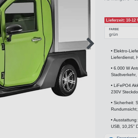
Lieferzeit: 10-1
FARBE
•
Elektro-Lief
Lieferdienst,
•
6.000 W Antri
Stadtverkehr,
•
LiFePO4 Akk
230V Steckdos
•
Sicherheit:
Rundumsicht;
•
Ausstattung
USB, 10,25" D