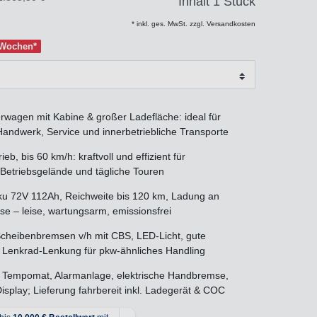
Inhalt
1
Stück
* inkl. ges. MwSt. zzgl. Versandkosten
2 Wochen*
erwagen mit Kabine & großer Ladefläche: ideal für
 Handwerk, Service und innerbetriebliche Transporte
eb, bis 60 km/h: kraftvoll und effizient für
 Betriebsgelände und tägliche Touren
u 72V 112Ah, Reichweite bis 120 km, Ladung an
e – leise, wartungsarm, emissionsfrei
 Scheibenbremsen v/h mit CBS, LED-Licht, gute
 Lenkrad-Lenkung für pkw-ähnliches Handling
: Tempomat, Alarmanlage, elektrische Handbremse,
isplay; Lieferung fahrbereit inkl. Ladegerät & COC