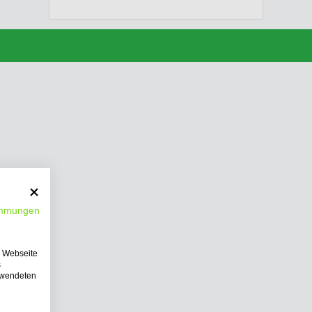
immungen
e Webseite
s
erwendeten