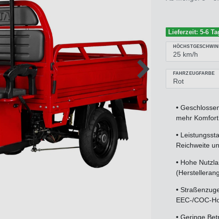
Lieferzeit: 5-6 Ta
HÖCHSTGESCHWIN
FAHRZEUGFARBE
•
Geschlossen
mehr Komfort 
•
Leistungssta
Reichweite und
•
Hohe Nutzla
(Herstelleran
•
Straßenzuge
EEC-/COC-Ho
•
Geringe Betr