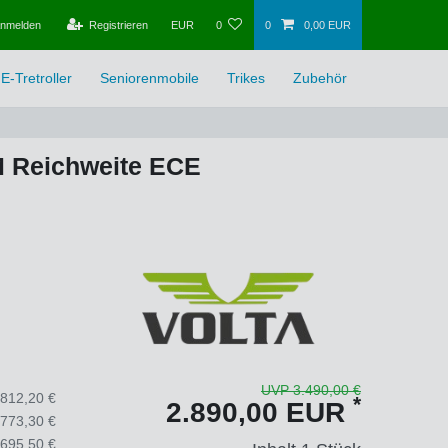
nmelden
Registrieren
EUR
0
0
0,00 EUR
E-Tretroller
Seniorenmobile
Trikes
Zubehör
KM Reichweite ECE
UVP 3.490,00 €
.812,20 €
*
2.890,00 EUR
.773,30 €
.695,50 €