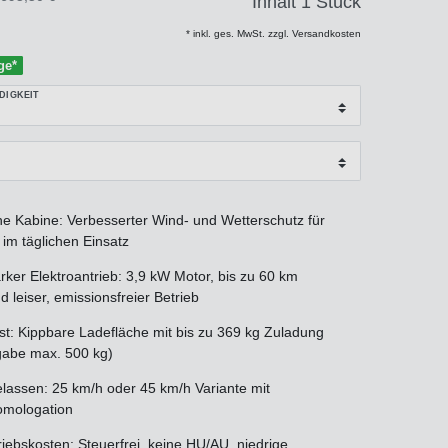
Inhalt
1
Stück
* inkl. ges. MwSt. zzgl. Versandkosten
ge*
DIGKEIT
e Kabine: Verbesserter Wind- und Wetterschutz für
im täglichen Einsatz
rker Elektroantrieb: 3,9 kW Motor, bis zu 60 km
 leiser, emissionsfreier Betrieb
st: Kippbare Ladefläche mit bis zu 369 kg Zuladung
gabe max. 500 kg)
lassen: 25 km/h oder 45 km/h Variante mit
mologation
iebskosten: Steuerfrei, keine HU/AU, niedrige