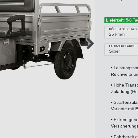
Lieferzeit: 5-6 Ta
HÖCHSTGESCHWIN
FAHRZEUGFARBE
•
Leistungssta
Reichweite un
•
Hohe Transpo
Zuladung (He
•
Straßenzulas
Variante mit
•
Extrem gerin
Versicherung
•
Fahrbereit g