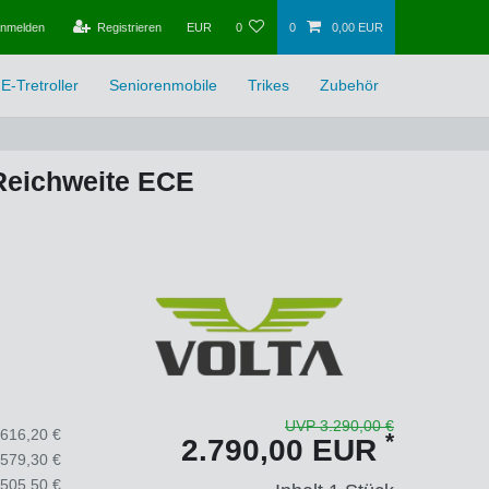
nmelden
Registrieren
EUR
0
0
0,00 EUR
E-Tretroller
Seniorenmobile
Trikes
Zubehör
 Reichweite ECE
UVP 3.290,00 €
.616,20 €
*
2.790,00 EUR
.579,30 €
.505,50 €