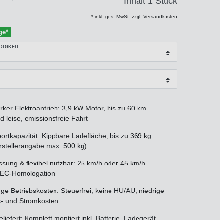
Inhalt
1
Stück
* inkl. ges. MwSt. zzgl. Versandkosten
ge*
DIGKEIT
rker Elektroantrieb: 3,9 kW Motor, bis zu 60 km
d leise, emissionsfreie Fahrt
rtkapazität: Kippbare Ladefläche, bis zu 369 kg
rstellerangabe max. 500 kg)
sung & flexibel nutzbar: 25 km/h oder 45 km/h
 EEC-Homologation
ge Betriebskosten: Steuerfrei, keine HU/AU, niedrige
s- und Stromkosten
eliefert: Komplett montiert inkl. Batterie, Ladegerät