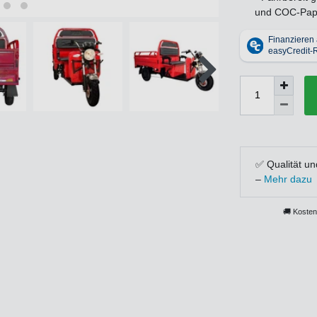
und COC-Pap
✅ Qualität un
–
Mehr dazu
🚚 Kosten