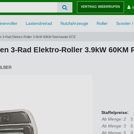
VERTRAG WIDERRUFEN
A
nenroller
Lastendreirad
Nutzfahrzeuge
Roller
Scooter / 
fen 3-Rad Elektro-Roller 3.9kW 60KM Reichweite ECE
ffen 3-Rad Elektro-Roller 3.9kW 60KM
ILBER
Staffelpreise:
Ab Menge: 2
3
Ab Menge: 3
3
Ab Menge: 5
3