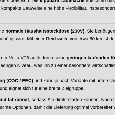
nders praktisch. Die
kippbare Ladefläche
erleichtert da
ie kompakte Bauweise eine hohe Flexibilität, insbesonde
ine
normale Haushaltssteckdose (230V)
. Sie benötige
ötigt wird. Mit einer Reichweite von etwa 60 km ist der 
der Volta VT5 auch durch seine
geringen laufenden K
edrigen Niveau, was ihn zu einer besonders wirtschaftl
ng (COC / EEC)
und kann je nach Variante mit untersch
und eignet sich für eine breite Zielgruppe.
und fahrbereit
, sodass Sie direkt starten können. Nach I
hte Optionen, damit die Lieferung optimal vorbereitet