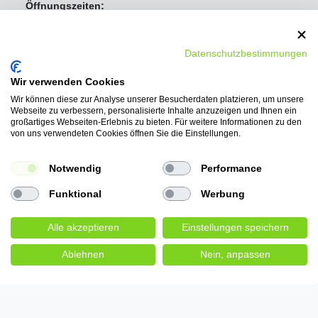
Öffnungszeiten:
Mo - Fr 8:00 Uhr - 16:30 Uhr
Samstag Geschlossen
Sonntag Geschlossen
Datenschutzbestimmungen
Wir verwenden Cookies
Wir können diese zur Analyse unserer Besucherdaten platzieren, um unsere
Webseite zu verbessern, personalisierte Inhalte anzuzeigen und Ihnen ein
großartiges Webseiten-Erlebnis zu bieten. Für weitere Informationen zu den
von uns verwendeten Cookies öffnen Sie die Einstellungen.
Notwendig
Performance
Funktional
Werbung
Alle akzeptieren
Einstellungen speichern
Ablehnen
Nein, anpassen
Wir bieten folgende
Bezahlmöglichkeiten:
PayPal, Vorkasse-Überweisung, Ratenkauf