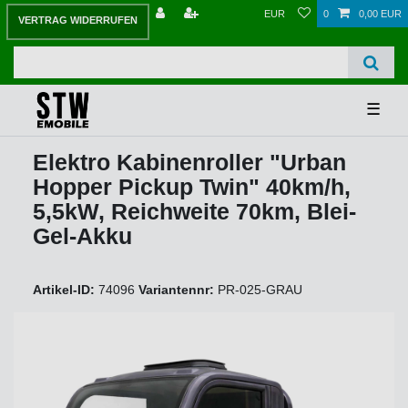
EUR
0
0,00 EUR
VERTRAG WIDERRUFEN
☰
Elektro Kabinenroller "Urban
Hopper Pickup Twin" 40km/h,
5,5kW, Reichweite 70km, Blei-
Gel-Akku
Artikel-ID:
74096
Variantennr:
PR-025-GRAU