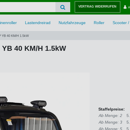
VERTRAG WIDERRUFEN
A
nenroller
Lastendreirad
Nutzfahrzeuge
Roller
Scooter / 
 YB 40 KM/H 1.5kW
YB 40 KM/H 1.5kW
Staffelpreise:
Ab Menge: 2
5
Ab Menge: 3
5
Ab Menge: 5
5