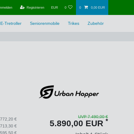
nmelden
Registrieren
EUR
0
0
0,00 EUR
E-Tretroller
Seniorenmobile
Trikes
Zubehör
UVP 7.490,00 €
.772,20 €
*
5.890,00 EUR
.713,30 €
.595,50 €