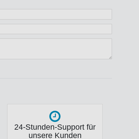
n
ternen
ssternen
ngssternen
tungssternen
ertungssternen
24-Stunden-Support für
unsere Kunden