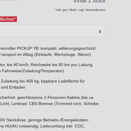
Inhalt
1
Stück
* inkl. ges. MwSt. zzgl. Versandkosten
2 Wochen*
inenroller PICKUP YB: kompakt, witterungsgeschützt
 Transport im Alltag (Einkäufe, Werkzeuge, Waren)
or, bis 40 km/h; Reichweite bis 80 km pro Ladung
n Fahrweise/Zuladung/Temperatur)
 Zuladung bis 468 kg; kippbare Ladefläche für
 und Entladen
icherheit: geschlossene 2-Personen-Kabine (bis ca.
-Licht, Lenkrad; CBS-Bremse (Trommel vorn, Scheibe
0V Steckdose; geringe Betriebs-/Energiekosten,
eine HU/AU notwendig; Lieferumfang inkl. COC,