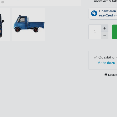
montiert & fah
✅ Qualität un
–
Mehr dazu
🚚 Kosten