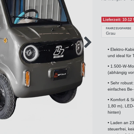
Lieferzeit: 10-1
FAHRZEUGFARBE
•
Elektro-Kab
und ideal für
•
1.500-W-Mot
(abhängig vo
•
Sehr robust:
einfaches Be-
•
Komfort & S
1,80 m), LED
hinten)
•
Laden an 23
steuerfrei, k