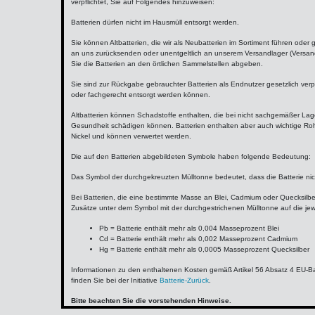
verpflichtet, Sie auf Folgendes hinzuweisen:
Batterien dürfen nicht im Hausmüll entsorgt werden.
Sie können Altbatterien, die wir als Neubatterien im Sortiment führen ode
an uns zurücksenden oder unentgeltlich an unserem Versandlager (Versan
Sie die Batterien an den örtlichen Sammelstellen abgeben.
Sie sind zur Rückgabe gebrauchter Batterien als Endnutzer gesetzlich verpfl
oder fachgerecht entsorgt werden können.
Altbatterien können Schadstoffe enthalten, die bei nicht sachgemäßer La
Gesundheit schädigen können. Batterien enthalten aber auch wichtige Roh
Nickel und können verwertet werden.
Die auf den Batterien abgebildeten Symbole haben folgende Bedeutung:
Das Symbol der durchgekreuzten Mülltonne bedeutet, dass die Batterie ni
Bei Batterien, die eine bestimmte Masse an Blei, Cadmium oder Quecksilbe
Zusätze unter dem Symbol mit der durchgestrichenen Mülltonne auf die jew
Pb = Batterie enthält mehr als 0,004 Masseprozent Blei
Cd = Batterie enthält mehr als 0,002 Masseprozent Cadmium
Hg = Batterie enthält mehr als 0,0005 Masseprozent Quecksilber
Informationen zu den enthaltenen Kosten gemäß Artikel 56 Absatz 4 EU-B
finden Sie bei der Initiative
Batterie-Zurück
.
Bitte beachten Sie die vorstehenden Hinweise.