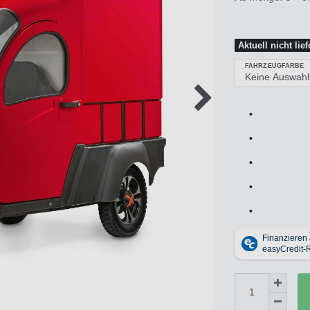
Aktuell nicht lie
FAHRZEUGFARBE
•
•
•
•
•