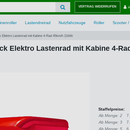
VERTRAG WIDERRUFEN
A
nenroller
Lastendreirad
Nutzfahrzeuge
Roller
Scooter / 
ck Elektro Lastenrad mit Kabine 4-Rad 45km/h 116Ah
uck Elektro Lastenrad mit Kabine 4-R
Staffelpreise:
Ab Menge: 2
7
Ab Menge: 3
7
Ab Menge: 5
6