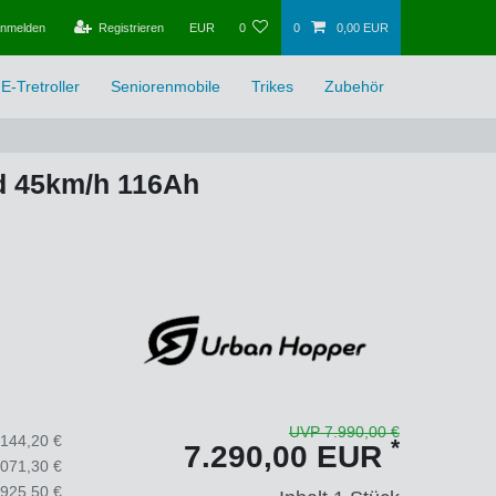
nmelden
Registrieren
EUR
0
0
0,00 EUR
E-Tretroller
Seniorenmobile
Trikes
Zubehör
ad 45km/h 116Ah
UVP 7.990,00 €
.144,20 €
*
7.290,00 EUR
.071,30 €
.925,50 €