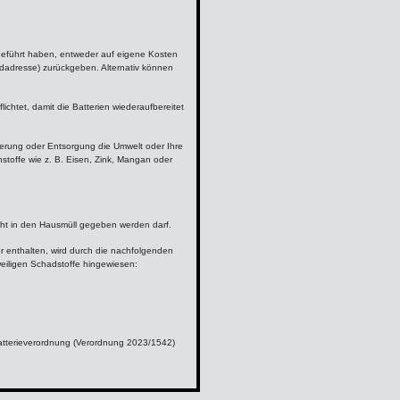
r geführt haben, entweder auf eigene Kosten
dadresse) zurückgeben. Alternativ können
ichtet, damit die Batterien wiederaufbereitet
gerung oder Entsorgung die Umwelt oder Ihre
stoffe wie z. B. Eisen, Zink, Mangan oder
cht in den Hausmüll gegeben werden darf.
r enthalten, wird durch die nachfolgenden
eiligen Schadstoffe hingewiesen:
atterieverordnung (Verordnung 2023/1542)