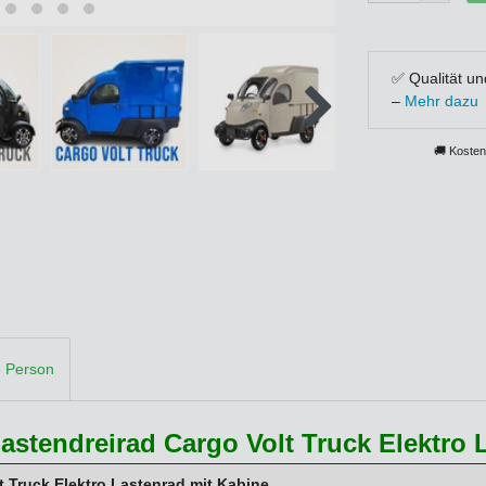
✅ Qualität un
–
Mehr dazu
🚚 Kosten
e Person
astendreirad Cargo Volt Truck Elektro 
t Truck Elektro Lastenrad mit Kabine