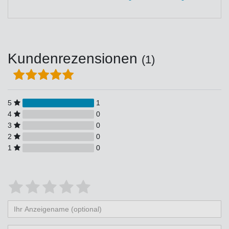
Kundenrezensionen
(1)
5
1
4
0
3
0
2
0
1
0
Bewertungssterne
1
2
3
4
5
von
von
von
von
von
Ihr
Platzhalter
5
5
5
5
5