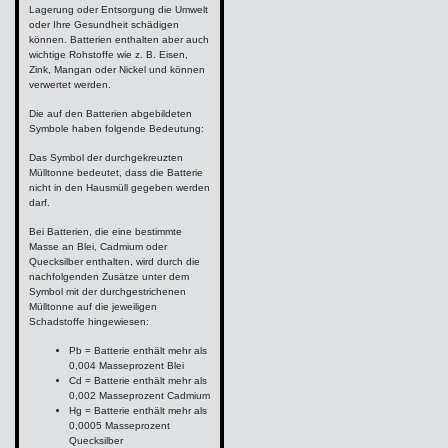
Lagerung oder Entsorgung die Umwelt
oder Ihre Gesundheit schädigen
können. Batterien enthalten aber auch
wichtige Rohstoffe wie z. B. Eisen,
Zink, Mangan oder Nickel und können
verwertet werden.
Die auf den Batterien abgebildeten
Symbole haben folgende Bedeutung:
Das Symbol der durchgekreuzten
Mülltonne bedeutet, dass die Batterie
nicht in den Hausmüll gegeben werden
darf.
Bei Batterien, die eine bestimmte
Masse an Blei, Cadmium oder
Quecksilber enthalten, wird durch die
nachfolgenden Zusätze unter dem
Symbol mit der durchgestrichenen
Mülltonne auf die jeweiligen
Schadstoffe hingewiesen:
Pb = Batterie enthält mehr als
0,004 Masseprozent Blei
Cd = Batterie enthält mehr als
0,002 Masseprozent Cadmium
Hg = Batterie enthält mehr als
0,0005 Masseprozent
Quecksilber