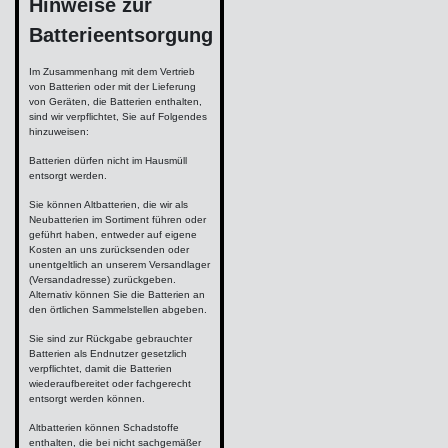
Hinweise zur
Batterieentsorgung
Im Zusammenhang mit dem Vertrieb
von Batterien oder mit der Lieferung
von Geräten, die Batterien enthalten,
sind wir verpflichtet, Sie auf Folgendes
hinzuweisen:
Batterien dürfen nicht im Hausmüll
entsorgt werden.
Sie können Altbatterien, die wir als
Neubatterien im Sortiment führen oder
geführt haben, entweder auf eigene
Kosten an uns zurücksenden oder
unentgeltlich an unserem Versandlager
(Versandadresse) zurückgeben.
Alternativ können Sie die Batterien an
den örtlichen Sammelstellen abgeben.
Sie sind zur Rückgabe gebrauchter
Batterien als Endnutzer gesetzlich
verpflichtet, damit die Batterien
wiederaufbereitet oder fachgerecht
entsorgt werden können.
Altbatterien können Schadstoffe
enthalten, die bei nicht sachgemäßer