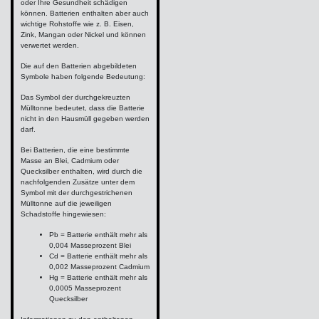
oder Ihre Gesundheit schädigen
können. Batterien enthalten aber auch
wichtige Rohstoffe wie z. B. Eisen,
Zink, Mangan oder Nickel und können
verwertet werden.
Die auf den Batterien abgebildeten
Symbole haben folgende Bedeutung:
Das Symbol der durchgekreuzten
Mülltonne bedeutet, dass die Batterie
nicht in den Hausmüll gegeben werden
darf.
Bei Batterien, die eine bestimmte
Masse an Blei, Cadmium oder
Quecksilber enthalten, wird durch die
nachfolgenden Zusätze unter dem
Symbol mit der durchgestrichenen
Mülltonne auf die jeweiligen
Schadstoffe hingewiesen:
Pb = Batterie enthält mehr als
0,004 Masseprozent Blei
Cd = Batterie enthält mehr als
0,002 Masseprozent Cadmium
Hg = Batterie enthält mehr als
0,0005 Masseprozent
Quecksilber