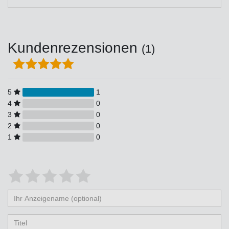
Kundenrezensionen
(1)
5
1
4
0
3
0
2
0
1
0
Bewertungssterne
1
2
3
4
5
von
von
von
von
von
Ihr
Platzhalter
5
5
5
5
5
Anzeigename