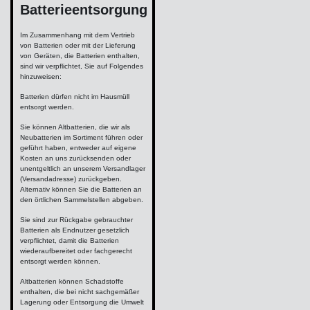
Batterieentsorgung
Im Zusammenhang mit dem Vertrieb
von Batterien oder mit der Lieferung
von Geräten, die Batterien enthalten,
sind wir verpflichtet, Sie auf Folgendes
hinzuweisen:
Batterien dürfen nicht im Hausmüll
entsorgt werden.
Sie können Altbatterien, die wir als
Neubatterien im Sortiment führen oder
geführt haben, entweder auf eigene
Kosten an uns zurücksenden oder
unentgeltlich an unserem Versandlager
(Versandadresse) zurückgeben.
Alternativ können Sie die Batterien an
den örtlichen Sammelstellen abgeben.
Sie sind zur Rückgabe gebrauchter
Batterien als Endnutzer gesetzlich
verpflichtet, damit die Batterien
wiederaufbereitet oder fachgerecht
entsorgt werden können.
Altbatterien können Schadstoffe
enthalten, die bei nicht sachgemäßer
Lagerung oder Entsorgung die Umwelt