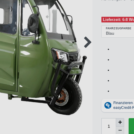
Lieferzeit: 6-8 
FAHRZEUGFARBE
•
•
•
•
•