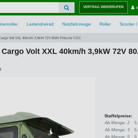
VERTRAG WIDERRUFEN
A
nenroller
Lastendreirad
Nutzfahrzeuge
Roller
Scooter / 
Cargo Volt XXL 40km/h 3,9kW 72V 80Ah Pritsche COC
 Cargo Volt XXL 40km/h 3,9kW 72V 8
U
Staffelpreise:
Ab Menge: 2
5
Ab Menge: 3
5
Ab Menge: 5
5