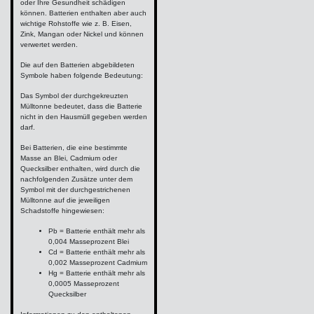
oder Ihre Gesundheit schädigen
können. Batterien enthalten aber auch
wichtige Rohstoffe wie z. B. Eisen,
Zink, Mangan oder Nickel und können
verwertet werden.
Die auf den Batterien abgebildeten
Symbole haben folgende Bedeutung:
Das Symbol der durchgekreuzten
Mülltonne bedeutet, dass die Batterie
nicht in den Hausmüll gegeben werden
darf.
Bei Batterien, die eine bestimmte
Masse an Blei, Cadmium oder
Quecksilber enthalten, wird durch die
nachfolgenden Zusätze unter dem
Symbol mit der durchgestrichenen
Mülltonne auf die jeweiligen
Schadstoffe hingewiesen:
Pb = Batterie enthält mehr als
0,004 Masseprozent Blei
Cd = Batterie enthält mehr als
0,002 Masseprozent Cadmium
Hg = Batterie enthält mehr als
0,0005 Masseprozent
Quecksilber