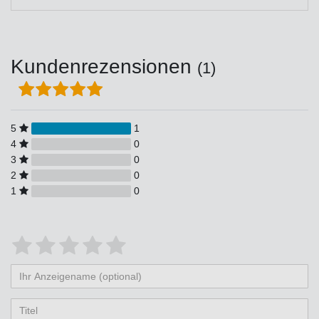
Kundenrezensionen
(1)
5
1
4
0
3
0
2
0
1
0
Bewertungssterne
1
2
3
4
5
von
von
von
von
von
Ihr
Platzhalter
5
5
5
5
5
Anzeigename