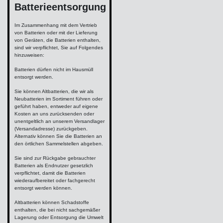
Batterieentsorgung
Im Zusammenhang mit dem Vertrieb
von Batterien oder mit der Lieferung
von Geräten, die Batterien enthalten,
sind wir verpflichtet, Sie auf Folgendes
hinzuweisen:
Batterien dürfen nicht im Hausmüll
entsorgt werden.
Sie können Altbatterien, die wir als
Neubatterien im Sortiment führen oder
geführt haben, entweder auf eigene
Kosten an uns zurücksenden oder
unentgeltlich an unserem Versandlager
(Versandadresse) zurückgeben.
Alternativ können Sie die Batterien an
den örtlichen Sammelstellen abgeben.
Sie sind zur Rückgabe gebrauchter
Batterien als Endnutzer gesetzlich
verpflichtet, damit die Batterien
wiederaufbereitet oder fachgerecht
entsorgt werden können.
Altbatterien können Schadstoffe
enthalten, die bei nicht sachgemäßer
Lagerung oder Entsorgung die Umwelt